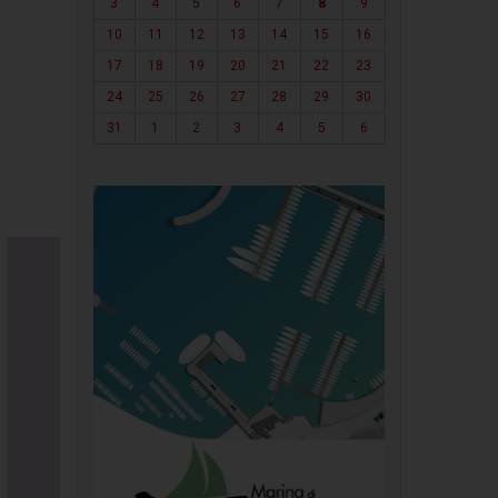
3
4
5
6
7
8
9
10
11
12
13
14
15
16
17
18
19
20
21
22
23
24
25
26
27
28
29
30
31
1
2
3
4
5
6