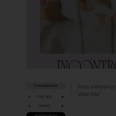
Forio, cultura e 
TYPOGRAPHY
Volte Vita"
FONT SIZE
DEFAULT
READING MODE