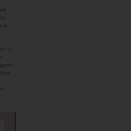
arà
lla
e al
li, la
n
olgendo
ivisa.
sì