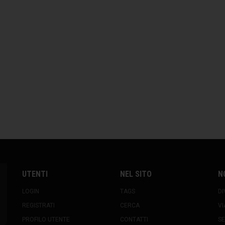
UTENTI
NEL SITO
N
LOGIN
TAGS
DI
REGISTRATI
CERCA
VI
PROFILO UTENTE
CONTATTI
SE