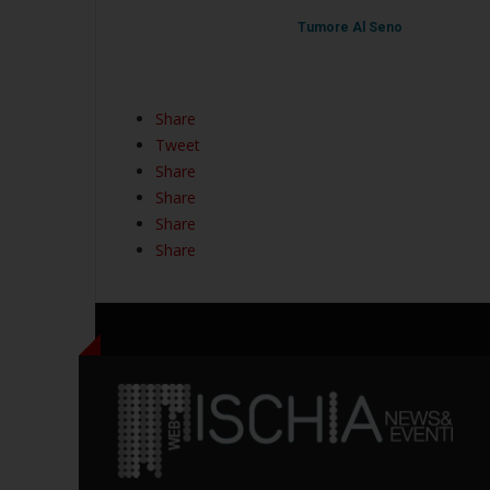
Tumore Al Seno
Share
Tweet
Share
Share
Share
Share