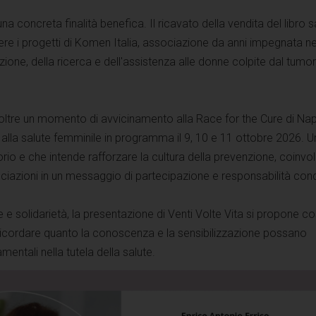
 concreta finalità benefica. Il ricavato della vendita del libro s
nere i progetti di Komen Italia, associazione da anni impegnata ne
one, della ricerca e dell'assistenza alle donne colpite dal tumor
oltre un momento di avvicinamento alla Race for the Cure di Napo
alla salute femminile in programma il 9, 10 e 11 ottobre 2026. U
io e che intende rafforzare la cultura della prevenzione, coinv
ssociazioni in un messaggio di partecipazione e responsabilità cond
e e solidarietà, la presentazione di Venti Volte Vita si propone co
icordare quanto la conoscenza e la sensibilizzazione possano
entali nella tutela della salute.