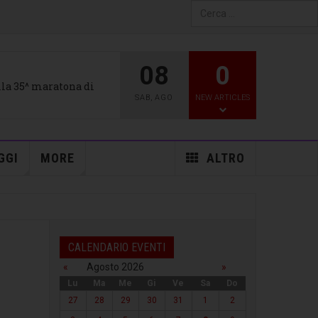
Type 2 or more characters
for results.
08
0
alla 35^ maratona di
SAB
,
AGO
NEW ARTICLES
GGI
MORE
ALTRO
CALENDARIO EVENTI
«
Agosto 2026
»
Lu
Ma
Me
Gi
Ve
Sa
Do
27
28
29
30
31
1
2