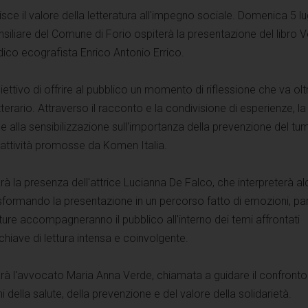
e il valore della letteratura all'impegno sociale. Domenica 5 lug
nsiliare del Comune di Forio ospiterà la presentazione del libro V
edico ecografista Enrico Antonio Errico.
biettivo di offrire al pubblico un momento di riflessione che va olt
terario. Attraverso il racconto e la condivisione di esperienze, la
he alla sensibilizzazione sull'importanza della prevenzione del tu
 attività promosse da Komen Italia.
arà la presenza dell'attrice Lucianna De Falco, che interpreterà al
sformando la presentazione in un percorso fatto di emozioni, pa
ture accompagneranno il pubblico all'interno dei temi affrontati
chiave di lettura intensa e coinvolgente.
arà l'avvocato Maria Anna Verde, chiamata a guidare il confronto t
mi della salute, della prevenzione e del valore della solidarietà.