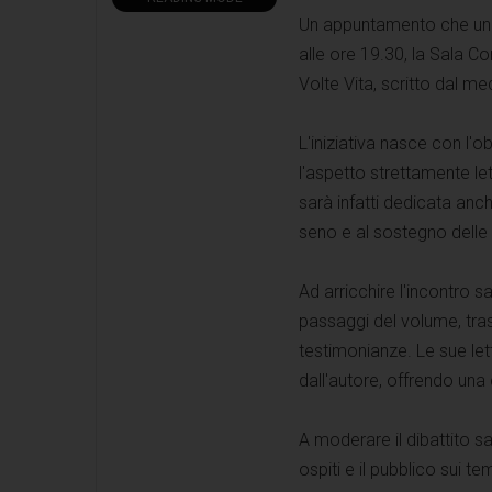
Un appuntamento che unisc
alle ore 19.30, la Sala Co
Volte Vita, scritto dal m
L'iniziativa nasce con l'o
l'aspetto strettamente let
sarà infatti dedicata anc
seno e al sostegno delle
Ad arricchire l'incontro s
passaggi del volume, tra
testimonianze. Le sue let
dall'autore, offrendo una 
A moderare il dibattito s
ospiti e il pubblico sui te