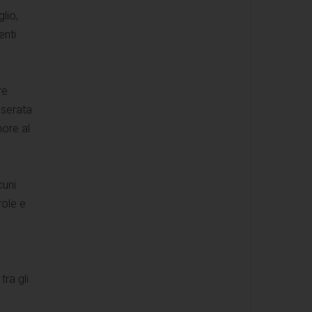
lio,
enti
re
 serata
more al
cuni
role e
ra gli