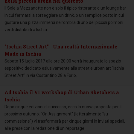
nella piccola arena nel querceto
Il Sole a Mezzanotte non è solo il tipico ristorante o un lounge bar
in cui fermarsi a sorseggiare un drink, o un semplice posto in cui
gustare una pizza immersi nell’ombra di uno dei piccoli polmoni
verdi distribuiti a Ischia.
"Ischia Street Art" - Una realtà Internazionale
Made in Ischia
Sabato 15 luglio 2017 alle ore 20:00 verrà inaugurato lo spazio
espositivo dedicato eslusivamente alla street e urban art “Ischia
Street Art” in via Costantino 28 a Forio.
Ad Ischia il VI workshop di Urban Sketchers a
Ischia
Dopo cinque edizioni di successo, ecco la nuova proposta per il
prossimo autunno: "On Assignment" (letteralmente "su
commissione") vi trasformerà per cinque giorni in inviati speciali,
alle prese con la redazione di un reportage