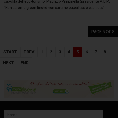
capofila dell’eco-turismo. Maurizio Pimpinella (presidente A.I.I.P.:
“Non saremo green finché non saremo paperless e cashless”
PAGE 5 OF 8
START
PREV
1
2
3
4
5
6
7
8
NEXT
END