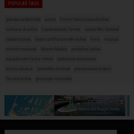
POPULAR TAGS
giardini la Mortella
ischia
Forti e Veloci Isola d'Ischia
comune di ischia
Casamicciola Terme
ischia film festival
casamicciola
teatro polifunzionale ischia
Forio
musica
incontri musicali
Museo Madre
podistica ischia
squadra dei Forti e Veloci
biblioteca antoniana
avviso eavbus
ischiafilm festival
presentazione libro
Diocesi Ischia
giuseppe mazzella