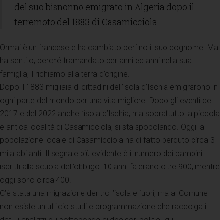
del suo bisnonno emigrato in Algeria dopo il
terremoto del 1883 di Casamicciola.
Ormai è un francese e ha cambiato perfino il suo cognome. Ma
ha sentito, perché tramandato per anni ed anni nella sua
famiglia, il richiamo alla terra d’origine.
Dopo il 1883 migliaia di cittadini dell’isola d’Ischia emigrarono in
ogni parte del mondo per una vita migliore. Dopo gli eventi del
2017 e del 2022 anche l’isola d’Ischia, ma soprattutto la piccola
e antica località di Casamicciola, si sta spopolando. Oggi la
popolazione locale di Casamicciola ha di fatto perduto circa 3
mila abitanti. Il segnale più evidente è il numero dei bambini
iscritti alla scuola dell’obbligo: 10 anni fa erano oltre 900, mentre
oggi sono circa 400.
C’è stata una migrazione dentro l’isola e fuori, ma al Comune
non esiste un ufficio studi e programmazione che raccolga i
dati, li analizzi e li sottoponga ai decisori politici, qui