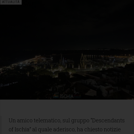
ATTUALITÀ
Un amico telematico, sul gruppo “Descendants
of Ischia” al quale aderisco, ha chiesto notizie