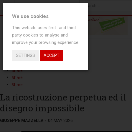
YOU ARE HERE:
NEWS
ATTUALITÀ
Type 2 or more characters
We use cookies
for results.
This website uses first- and third-
party cookies to analyse and
improve your browsing experience.
Share
SETTINGS
ACCEPT
Tweet
Share
Share
Share
Share
La ricostruzione perpetua ed il
disegno impossibile
GIUSEPPE MAZZELLA
04 MAY 2026