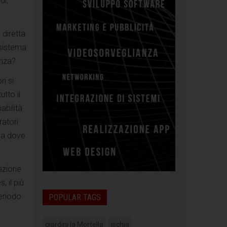
di,
 diretta
 sistema
enza?
n si
tto il
abilità
ratori
hia dove
razione
 il più
eriodo
POPULAR TAGS
giardini la Mortella
ischia