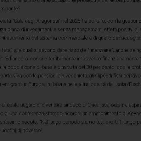
gatori, che hanno una associazione presieduta da Nicola Lombar
ominante?
ietà “Cala degli Aragonesi” nel 2025 ha portato, con la gestione
za piano di investimenti e senza management, effetti positivi al
rinascimento del sistema commerciale e di quello dell’accogli
tali alle quali si devono dare risposte “finanziarie”, anche se no
”. Ed ancora: non si è terribilmente impoverito finanziariamente tu
 la popolazione di fatto è diminuita del 30 per cento, con la prob
arte viva con le pensioni dei vecchietti, gli stipendi fissi dei lavo
 emigranti in Europa, in Italia e nelle altre località dell’isola d’Isc
al quale auguro di diventare sindaco di Chieti, sua odierna aspi
rso di una conferenza stampa, ricordai un ammonimento di Keynes,
ntesimo secolo: “Nel lungo periodo siamo tutti morti. Il lungo p
i uomini di governo”.