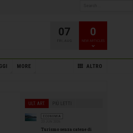
Type 2 or more characters
for results.
07
0
FRI
,
AUG
NEW ARTICLES
GGI
MORE
ALTRO
ULT. ART.
PIÙ LETTI
ECONOMIA
23 JUN 2026
Turismo senza catene di