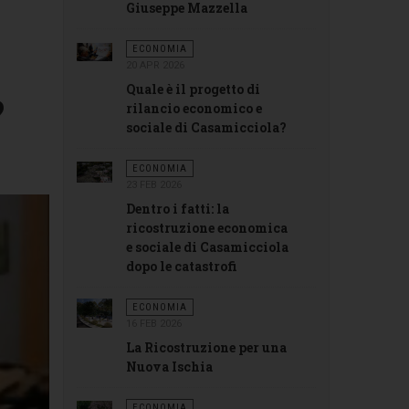
Giuseppe Mazzella
ECONOMIA
20 APR 2026
Quale è il progetto di
?
rilancio economico e
sociale di Casamicciola?
ECONOMIA
23 FEB 2026
Dentro i fatti: la
ricostruzione economica
e sociale di Casamicciola
dopo le catastrofi
ECONOMIA
16 FEB 2026
La Ricostruzione per una
Nuova Ischia
ECONOMIA