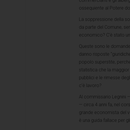
commercianti e gli alber
ossequiente al Potere d
La soppressione della soc
da parte del Comune, sen
economico? C’è stato un 
Queste sono le domande fa
danno risposte “giuridiche
popolo superstite, perché
statistica che la maggior p
pubblici e le rimesse degli
c’è lavoro?
Al commissario Legnini — 
— circa 4 anni fa, nel co
grande economista del ve
è una guida fallace per gl