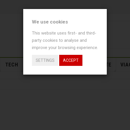
We use cookies
This website uses first- and third-
party cookies to analyse and
improve your browsing experience.
SETTINGS
ACCEPT
TECH
USI
NEWS
EVENTI
SALUTE
VIA