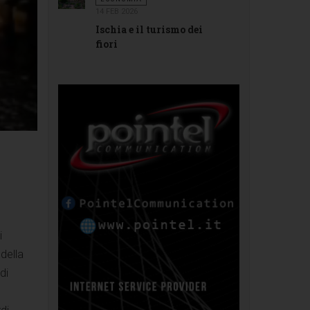
14 FEB 2026
Ischia e il turismo dei
fiori
i
 della
di