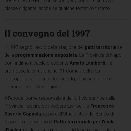
con PSI, PCI e PLI, non seppe però costruire una vera
classe dirigente, anche se qualche tentativo fu fatto.
Il convegno del 1997
Il 1997 segnò l’avvio della stagione dei
patti territoriali
e
della
programmazione negoziata
. La Provincia di Napoli,
con l’indimenticabile presidente
Amato Lamberti
, ne
promosse la diffusione nei 91 Comuni dell’area
metropolitana. Fu una stagione di passione civile e di
speranza per il Mezzogiorno.
All’epoca, come responsabile dell’Ufficio stampa della
Provincia, riuscii a coinvolgere Lamberti e
Francesco
Saverio Coppola
, capo dell’Ufficio studi del Banco di
Napoli, in un progetto di
Patto territoriale per l’isola
d’Ischia
, centrato sulla rinascita di Casamicciola, allora