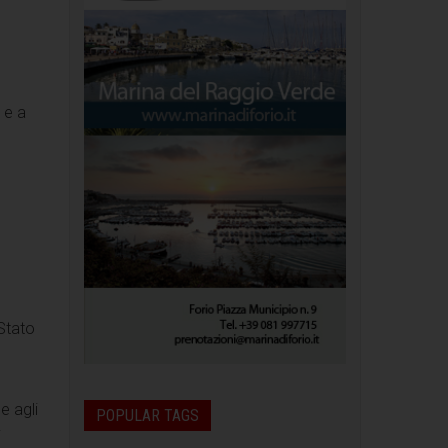
a e a
 Stato
e agli
POPULAR TAGS
i