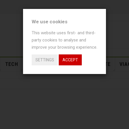
We use cookies
This website uses first- and third-
party cookies to analyse and
improve your browsing experience.
SETTINGS
ACCEPT
TECH
USI
NEWS
EVENTI
SALUTE
VIA