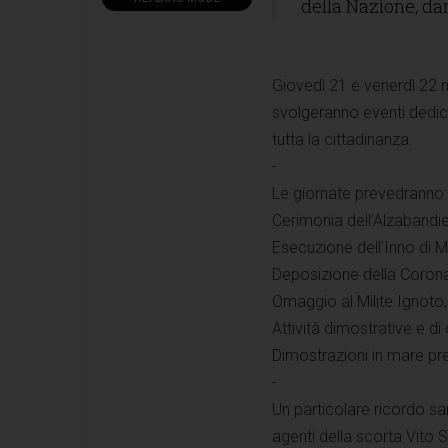
della Nazione, dan
Giovedì 21 e venerdì 22 
svolgeranno eventi dedicati
tutta la cittadinanza.
-
Le giornate prevedranno:
Cerimonia dell’Alzabandi
Esecuzione dell’Inno di 
Deposizione della Corona
Omaggio al Milite Ignoto, 
Attività dimostrative e d
Dimostrazioni in mare pre
-
Un particolare ricordo sa
agenti della scorta Vito S