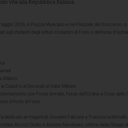
do vita alla Repubblica Italiana.
maggio 2026, in Piazza Municipio e nel Piazzale del Soccorso, si
 agli studenti degli istituti scolastici di Forio e dell’isola d’Ischi
era
Mameli
 d’Alloro
ai Caduti e ai Decorati al Valor Militare
i orientamento con Forze Armate, Forze dell’Ordine e Corpi dello
sso il Porto di Forio
rà dedicato ai magistrati Giovanni Falcone e Francesca Morvillo 
chifani, Rocco Dicillo e Antonio Montinaro, vittime della Strage d