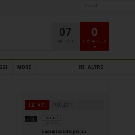
Type 2 or more characters
for results.
07
0
FRI
,
AUG
NEW ARTICLES
GGI
MORE
ALTRO
ULT. ART.
PIÙ LETTI
POLITICA
06 AUG 2026
Casamicciola: per un