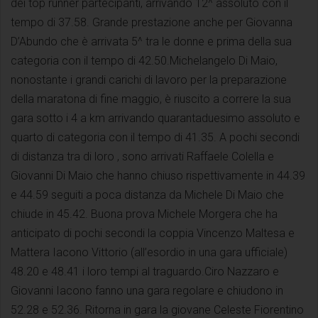
dei top runner partecipanti, arrivando 12^ assoluto con il
tempo di 37.58. Grande prestazione anche per Giovanna
D’Abundo che è arrivata 5^ tra le donne e prima della sua
categoria con il tempo di 42.50.Michelangelo Di Maio,
nonostante i grandi carichi di lavoro per la preparazione
della maratona di fine maggio, è riuscito a correre la sua
gara sotto i 4 a km arrivando quarantaduesimo assoluto e
quarto di categoria con il tempo di 41.35. A pochi secondi
di distanza tra di loro , sono arrivati Raffaele Colella e
Giovanni Di Maio che hanno chiuso rispettivamente in 44.39
e 44.59 seguiti a poca distanza da Michele Di Maio che
chiude in 45.42. Buona prova Michele Morgera che ha
anticipato di pochi secondi la coppia Vincenzo Maltesa e
Mattera Iacono Vittorio (all’esordio in una gara ufficiale)
48.20 e 48.41 i loro tempi al traguardo.Ciro Nazzaro e
Giovanni Iacono fanno una gara regolare e chiudono in
52.28 e 52.36. Ritorna in gara la giovane Celeste Fiorentino