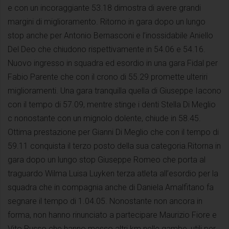
e con un incoraggiante 53.18 dimostra di avere grandi
margini di miglioramento. Ritorno in gara dopo un lungo
stop anche per Antonio Bernasconi e l’inossidabile Aniello
Del Deo che chiudono rispettivamente in 54.06 e 54.16.
Nuovo ingresso in squadra ed esordio in una gara Fidal per
Fabio Parente che con il crono di 55.29 promette ulteriri
miglioramenti. Una gara tranquilla quella di Giuseppe Iacono
con il tempo di 57.09, mentre stinge i denti Stella Di Meglio
c nonostante con un mignolo dolente, chiude in 58.45.
Ottima prestazione per Gianni Di Meglio che con il tempo di
59.11 conquista il terzo posto della sua categoria.Ritorna in
gara dopo un lungo stop Giuseppe Romeo che porta al
traguardo Wilma Luisa Luyken terza atleta all’esordio per la
squadra che in compagnia anche di Daniela Amalfitano fa
segnare il tempo di 1.04.05. Nonostante non ancora in
forma, non hanno rinunciato a partecipare Maurizio Fiore e
Vito Russo che hanno messo altri km nelle gambe, utili per