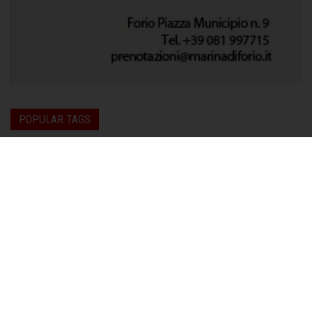
POPULAR TAGS
giardini la Mortella
ischia
Forti e Veloci Isola d'Ischia
comune di ischia
Casamicciola Terme
ischia film festival
casamicciola
teatro polifunzionale ischia
Forio
musica
incontri musicali
Museo Madre
podistica ischia
squadra dei Forti e Veloci
biblioteca antoniana
avviso eavbus
ischiafilm festival
presentazione libro
Diocesi Ischia
giuseppe mazzella