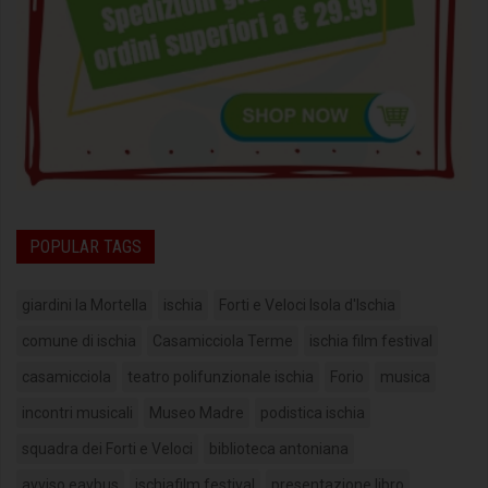
POPULAR TAGS
giardini la Mortella
ischia
Forti e Veloci Isola d'Ischia
comune di ischia
Casamicciola Terme
ischia film festival
casamicciola
teatro polifunzionale ischia
Forio
musica
incontri musicali
Museo Madre
podistica ischia
squadra dei Forti e Veloci
biblioteca antoniana
avviso eavbus
ischiafilm festival
presentazione libro