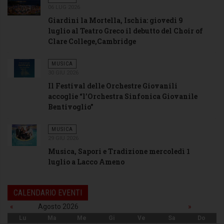
06 LUG 2026
Giardini la Mortella, Ischia: giovedi 9
luglio al Teatro Greco il debutto del Choir of
Clare College,Cambridge
MUSICA
30 GIU 2026
Il Festival delle Orchestre Giovanili
accoglie “l’Orchestra Sinfonica Giovanile
Bentivoglio”
MUSICA
29 GIU 2026
Musica, Sapori e Tradizione mercoledì 1
luglio a Lacco Ameno
CALENDARIO EVENTI
«
Agosto 2026
»
Lu
Ma
Me
Gi
Ve
Sa
Do