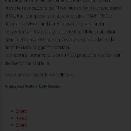
e a Lady Susana nel centenario della nascita. È infatti
prevista l'esecuzione dei “Two pieces for violin and piano”
di Walton, composti a Londra negli anni 1948-1950 e
dedicati a "Vivien and Larry", ovvero i grandi attori
hollywoodiani Vivien Leigh e Laurence Olivier, carissimi
amici dei coniugi Walton e più volte ospiti alla Mortella
durante i loro soggiorni ischitani.
I concerti si terranno alle ore 17.00 presso la Recital Hall
dei Giardini la Mortella.
Info e prenotazioni: lamortella.org
Fondazione Walton
Lady Susana
Share
Tweet
Share