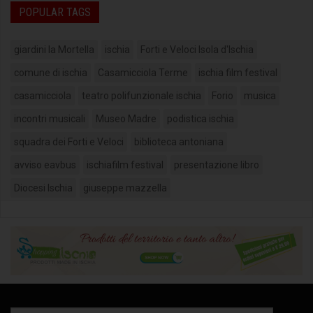
POPULAR TAGS
giardini la Mortella
ischia
Forti e Veloci Isola d'Ischia
comune di ischia
Casamicciola Terme
ischia film festival
casamicciola
teatro polifunzionale ischia
Forio
musica
incontri musicali
Museo Madre
podistica ischia
squadra dei Forti e Veloci
biblioteca antoniana
avviso eavbus
ischiafilm festival
presentazione libro
Diocesi Ischia
giuseppe mazzella