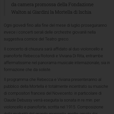
da camera promossa della Fondazione
Walton ai Giardini la Mortella di Ischia.
Ogni giovedì fino alla fine del mese di luglio proseguiranno
invece i concerti serali delle orchestre giovanili nella
suggestiva cornice del Teatro greco.
Il concerto di chiusura sarà affidato al duo violoncello e
pianoforte Rebecca Rotondi e Viviana Di Rita, entrambe
affermatissime nel panorama musicale internazionale, sia in
formazione che da soliste.
Il programma che Rebecca e Viviana presenteranno al
pubblico della Mortella è totalmente incentrato su musiche
di compositori francesi del Novecento: in particolare di
Claude Debussy verrà eseguita la sonata in re min. per
violoncello e pianoforte, scritta nel 1915. Composizione
della maturità del grande musicista, molto amata dai