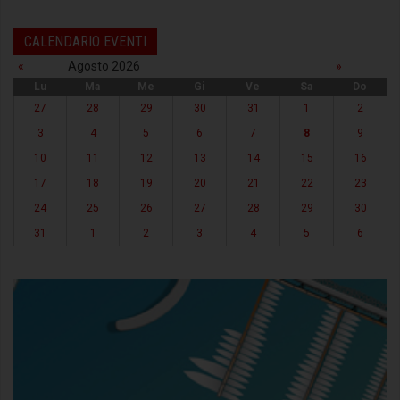
CALENDARIO EVENTI
«
Agosto 2026
»
Lu
Ma
Me
Gi
Ve
Sa
Do
27
28
29
30
31
1
2
3
4
5
6
7
8
9
10
11
12
13
14
15
16
17
18
19
20
21
22
23
24
25
26
27
28
29
30
31
1
2
3
4
5
6