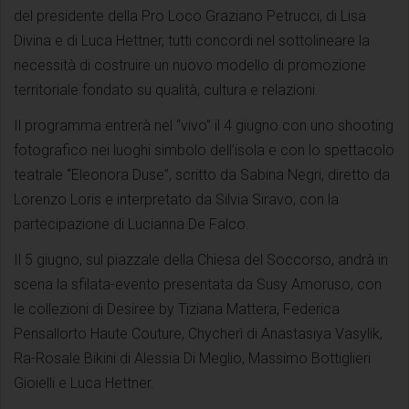
del presidente della Pro Loco Graziano Petrucci, di Lisa
Divina e di Luca Hettner, tutti concordi nel sottolineare la
necessità di costruire un nuovo modello di promozione
territoriale fondato su qualità, cultura e relazioni.
Il programma entrerà nel “vivo” il 4 giugno con uno shooting
fotografico nei luoghi simbolo dell’isola e con lo spettacolo
teatrale “Eleonora Duse”, scritto da Sabina Negri, diretto da
Lorenzo Loris e interpretato da Silvia Siravo, con la
partecipazione di Lucianna De Falco.
Il 5 giugno, sul piazzale della Chiesa del Soccorso, andrà in
scena la sfilata-evento presentata da Susy Amoruso, con
le collezioni di Desiree by Tiziana Mattera, Federica
Pensallorto Haute Couture, Chycherì di Anastasiya Vasylik,
Ra-Rosale Bikini di Alessia Di Meglio, Massimo Bottiglieri
Gioielli e Luca Hettner.