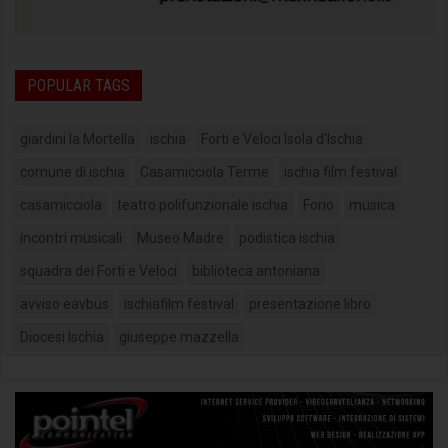
POPULAR TAGS
giardini la Mortella
ischia
Forti e Veloci Isola d'Ischia
comune di ischia
Casamicciola Terme
ischia film festival
casamicciola
teatro polifunzionale ischia
Forio
musica
incontri musicali
Museo Madre
podistica ischia
squadra dei Forti e Veloci
biblioteca antoniana
avviso eavbus
ischiafilm festival
presentazione libro
Diocesi Ischia
giuseppe mazzella