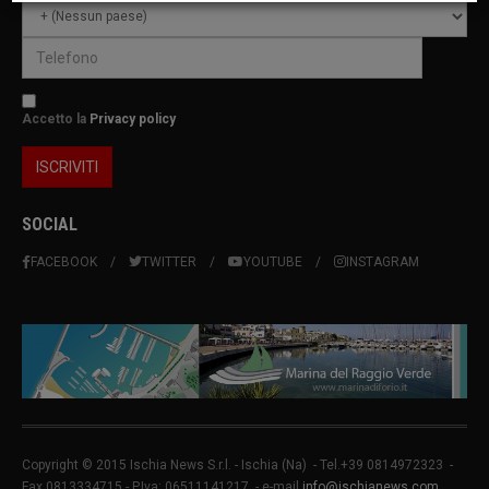
Accetto la
Privacy policy
SOCIAL
FACEBOOK
TWITTER
YOUTUBE
INSTAGRAM
Copyright © 2015 Ischia News S.r.l. -
Ischia
(Na) - Tel.+39 0814972323 -
Fax 0813334715 - P.Iva: 06511141217 - e-mail
info@ischianews.com