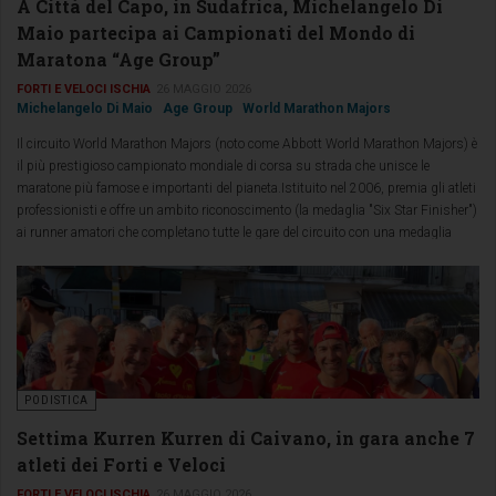
A Città del Capo, in Sudafrica, Michelangelo Di
Maio partecipa ai Campionati del Mondo di
Maratona “Age Group”
FORTI E VELOCI ISCHIA
26 MAGGIO 2026
Michelangelo Di Maio
Age Group
World Marathon Majors
Il circuito World Marathon Majors (noto come Abbott World Marathon Majors) è
il più prestigioso campionato mondiale di corsa su strada che unisce le
maratone più famose e importanti del pianeta.Istituito nel 2006, premia gli atleti
professionisti e offre un ambito riconoscimento (la medaglia "Six Star Finisher")
ai runner amatori che completano tutte le gare del circuito con una medaglia
speciale.
PODISTICA
Settima Kurren Kurren di Caivano, in gara anche 7
atleti dei Forti e Veloci
FORTI E VELOCI ISCHIA
26 MAGGIO 2026