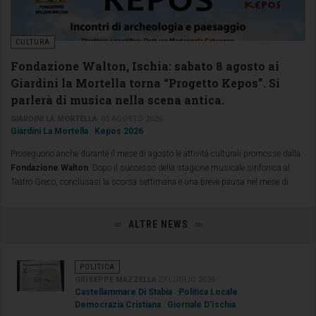
CULTURA
Fondazione Walton, Ischia: sabato 8 agosto ai
Giardini la Mortella torna “Progetto Kepos”. Si
parlerà di musica nella scena antica.
GIARDINI LA MORTELLA
03 AGOSTO 2026
Giardini La Mortella
Kepos 2026
Proseguono anche durante il mese di agosto le attività culturali promosse dalla
Fondazione Walton
. Dopo il successo della stagione musicale sinfonica al
Teatro Greco, conclusasi la scorsa settimana e una breve pausa nel mese di
luglio,
sabato 8 agosto alle ore 20.00
tornano ai
Giardini la Mortella
di
Ischia le conferenze di “
Progetto Kepos – Incontri di Archeologia e
ALTRE NEWS
Paesaggio
” dedicate allo straordinario patrimonio culturale italiano e
internazionale, a cura di
Mariangela Catuogno
.
POLITICA
GIUSEPPE MAZZELLA
27 LUGLIO 2026
Castellammare Di Stabia
Politica Locale
Democrazia Cristiana
Giornale D'Ischia