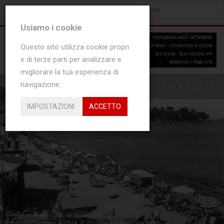
0
NEW ARTICLES
Type 2 or more characters
Usiamo i cookie
for results.
Questo sito utilizza cookie propri
e di terze parti per analizzare e
migliorare la tua esperienza di
navigazione.
IN EVIDENZA
of
1
3
PREVIOUS
NEXT
IMPOSTAZIONI
ACCETTO