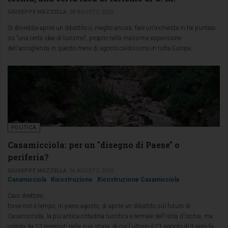
GIUSEPPE MAZZELLA
08 AGOSTO 2026
Si dovrebbe aprire un dibattito o, meglio ancora, fare un'inchiesta in tre puntate
su "una certa idea di turismo", proprio nella massima espansione
dell'accoglienza in questo mese di agosto caldissimo in tutta Europa.
POLITICA
Casamicciola: per un "disegno di Paese" o
periferia?
GIUSEPPE MAZZELLA
06 AGOSTO 2026
Casamicciola
Ricostruzione
Ricostruzione Casamicciola
Caro direttore,
forse non è tempo, in pieno agosto, di aprire un dibattito sul futuro di
Casamicciola, la più antica cittadina turistica e termale dell'isola d'Ischia, ma
colpita da 13 terremoti nella sua storia, di cui l'ultimo il 21 agosto di 9 anni fa,