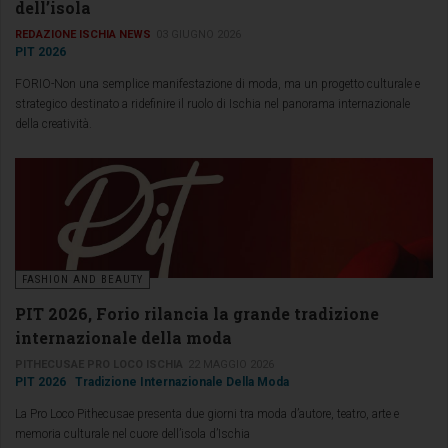
dell’isola
REDAZIONE ISCHIA NEWS
03 GIUGNO 2026
PIT 2026
FORIO-Non una semplice manifestazione di moda, ma un progetto culturale e
strategico destinato a ridefinire il ruolo di Ischia nel panorama internazionale
della creatività.
FASHION AND BEAUTY
PIT 2026, Forio rilancia la grande tradizione
internazionale della moda
PITHECUSAE PRO LOCO ISCHIA
22 MAGGIO 2026
PIT 2026
Tradizione Internazionale Della Moda
La Pro Loco Pithecusae presenta due giorni tra moda d’autore, teatro, arte e
memoria culturale nel cuore dell’isola d’Ischia