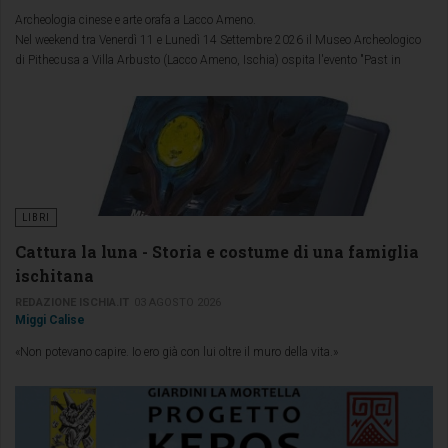
Archeologia cinese e arte orafa a Lacco Ameno.
Nel weekend tra Venerdì 11 e Lunedì 14 Settembre 2026 il Museo Archeologico
di Pithecusa a Villa Arbusto (Lacco Ameno, Ischia) ospita l'evento "Past in
Future": preziosi manufatti in terracotta delle dinastie Han e Tang dialogano con
argenti d’autore europei tra '600 e '900, coralli giapponesi, avori e gioielli
d’artista nel primo appuntamento annuale con l'arte antica.
LIBRI
Cattura la luna - Storia e costume di una famiglia
ischitana
REDAZIONE ISCHIA.IT
03 AGOSTO 2026
Miggi Calise
«Non potevano capire. Io ero già con lui oltre il muro della vita.»