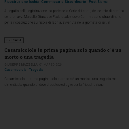
Ricostruzione Ischia
Commissario Straordinario
Post Sisma
A seguito della registrazione, da parte della Corte dei conti, del decreto di nomina
del prof. avv. Marcello Giuseppe Feola quale nuovo Commissario straordinario
per la ricostruzione sull’isola di Ischia, avvenuta nella giornata di ieri, il
Commissario Giovanni Legnini ha cessato le proprie funzioni.
CRONACA
Casamicciola in prima pagina solo quando c' è un
morto o una tragedia
GIUSEPPE MAZZELLA
01 MARZO 2024
Casamicciola
Tragedia
Casamicciola in prima pagina solo quando c è un morto o una tragedia ma
dimenticata quando si deve discutere ed agire per la "ricostruzione".