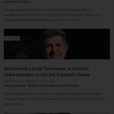
Giornale D'Ischia
Ho seguito con attenzione la vicenda amministrativa della Città di
Castellammare di Stabia, dove il Consiglio comunale è stato sciolto con la
conseguente caduta del sindaco Luigi Vicinanza, 70 anni,
POLITICA
Solidarietà a Luigi Vicinanza: la politica
come impegno civile per il proprio Paese
GIUSEPPE MAZZELLA
17 LUGLIO 2026
Luigi Vicinanza
Sindaco Di Castellammare Di Stabia
Esprimo solidarietà a Luigi Vicinanza, sindaco di Castellammare di Stabia,
sfiduciato dalla Commissione governativa antimafia per presunte infiltrazioni
camorristiche