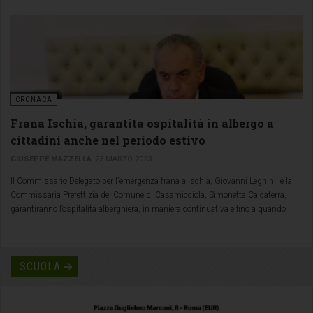
CRONACA
Frana Ischia, garantita ospitalità in albergo a
cittadini anche nel periodo estivo
GIUSEPPE MAZZELLA
23 MARZO 2023
Il Commissario Delegato per l'emergenza frana a Ischia, Giovanni Legnini, e la
Commissaria Prefettizia del Comune di Casamicciola, Simonetta Calcaterra,
garantiranno l’ospitalità alberghiera, in maniera continuativa e fino a quando
permarranno le misure di evacuazione, anche nel periodo estivo, per tutti quei
cittadini che, a seguito della drammatica frana del 26 novembre scorso, non
possono tornare nelle rispettive abitazioni.
SCUOLA