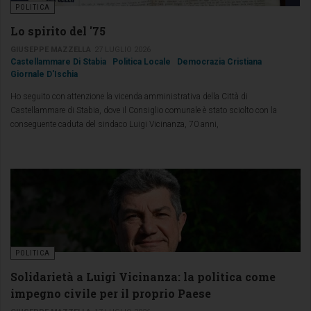
POLITICA
Lo spirito del '75
GIUSEPPE MAZZELLA
27 LUGLIO 2026
Castellammare Di Stabia
Politica Locale
Democrazia Cristiana
Giornale D'Ischia
Ho seguito con attenzione la vicenda amministrativa della Città di
Castellammare di Stabia, dove il Consiglio comunale è stato sciolto con la
conseguente caduta del sindaco Luigi Vicinanza, 70 anni,
POLITICA
Solidarietà a Luigi Vicinanza: la politica come
impegno civile per il proprio Paese