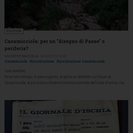
POLITICA
Casamicciola: per un "disegno di Paese" o
periferia?
GIUSEPPE MAZZELLA
06 AGOSTO 2026
Casamicciola
Ricostruzione
Ricostruzione Casamicciola
Caro direttore,
forse non è tempo, in pieno agosto, di aprire un dibattito sul futuro di
Casamicciola, la più antica cittadina turistica e termale dell'isola d'Ischia, ma
colpita da 13 terremoti nella sua storia, di cui l'ultimo il 21 agosto di 9 anni fa,