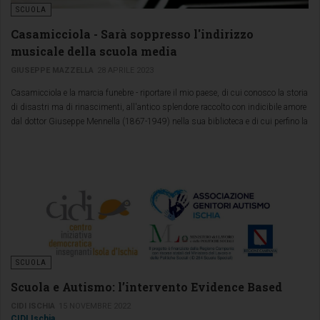
SCUOLA
Casamicciola - Sarà soppresso l'indirizzo
musicale della scuola media
GIUSEPPE MAZZELLA
28 APRILE 2023
Casamicciola e la marcia funebre - riportare il mio paese, di cui conosco la storia
di disastri ma di rinascimenti, all'antico splendore raccolto con indicibile amore
dal dottor Giuseppe Mennella (1867-1949) nella sua biblioteca e di cui perfino la
sua casa è stata abbandonata dalla Regione Campania cioè dall'ordinamento
giuridico della Repubblica,
SCUOLA
Scuola e Autismo: l’intervento Evidence Based
CIDI ISCHIA
15 NOVEMBRE 2022
CIDI Ischia