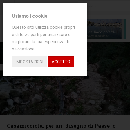
Type 2 or more characters
Usiamo i cookie
for results.
Questo sito utilizza cookie propri
e di terze parti per analizzare e
migliorare la tua esperienza di
navigazione.
IN EVIDENZA
IMPOSTAZIONI
ACCETTO
POLITICA
Casamicciola: per un "disegno di Paese" o