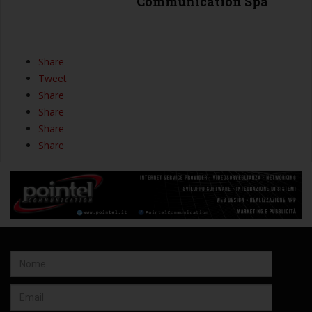
Communication Spa
Share
Tweet
Share
Share
Share
Share