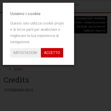
Type 2 or more characters
Usiamo i cookie
for results.
Questo sito utilizza cookie propri
e di terze parti per analizzare e
migliorare la tua esperienza di
Share
navigazione.
Tweet
Share
IMPOSTAZIONI
ACCETTO
Share
Share
Share
Credits
10 FEBBRAIO 2015