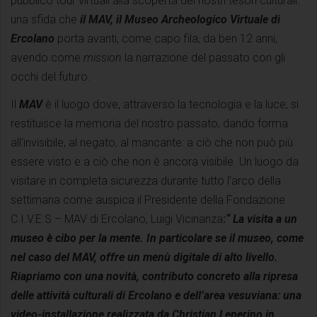
pubblico tour virtuali alla scoperta dei nostri tesori culturali:
una sfida che
il MAV, il Museo Archeologico Virtuale di
Ercolano
porta avanti, come capo fila, da ben 12 anni,
avendo come
mission
la narrazione del passato con gli
occhi del futuro.
Il
MAV
è il luogo dove, attraverso la tecnologia e la luce, si
restituisce la memoria del nostro passato, dando forma
all'invisibile, al negato, al mancante: a ciò che non può più
essere visto e a ciò che non è ancora visibile. Un luogo da
visitare in completa sicurezza durante tutto l’arco della
settimana come auspica il Presidente della Fondazione
C.I.V.E.S – MAV di Ercolano, Luigi Vicinanza
:
“ La visita a un
museo è cibo per la mente. In particolare se il museo, come
nel caso del MAV, offre un menù digitale di alto livello.
Riapriamo con una novità, contributo concreto alla ripresa
delle attività culturali di Ercolano e dell’area vesuviana: una
video-installazione realizzata da Christian Leperino in