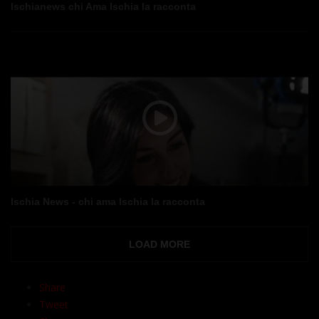
Ischianews chi Ama Ischia la racconta
Un viaggio emozionante che inizia con l’approdo. Una ricerca di
momenti indimenticabili stigmatizzati nella sospensione tra luci e
ombre, dove il colore diviene un equilibrio che mette a fuoco una
sola passione: ischianews, chi ama Ischia la racconta.
Ischia News - chi ama Ischia la racconta
LOAD MORE
Quando un luogo disegna i contorni attraverso nitide sfumature e
Share
colori di bellezza. Chi ama Ischia la racconta, vivendola.
Tweet