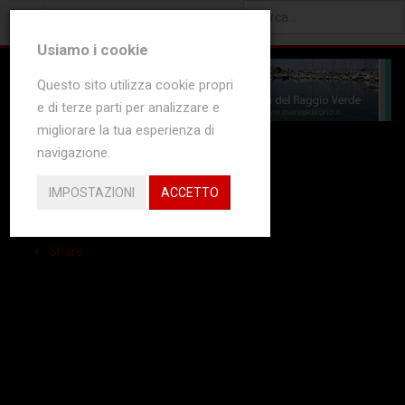
Type 2 or more characters
Usiamo i cookie
for results.
Questo sito utilizza cookie propri
e di terze parti per analizzare e
migliorare la tua esperienza di
Share
navigazione.
Tweet
Share
IMPOSTAZIONI
ACCETTO
Share
Share
Share