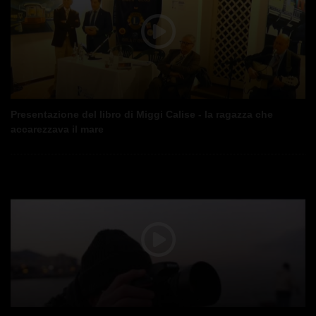
Presentazione del libro di Miggi Calise - la ragazza che
accarezzava il mare
Sabato 28 dicembre 2024 ore 17 - 19 a Villa Arbusto casina
gingero si è tenuta la presentazione del libro di Miggi Calise - la
ragazza che accarezzava il mare - un racconto e 82 poesie -
Editore Scrittura&Scritture - presentazioni e letture di Giuseppe
Mazzella e Salvatore Di Fede.