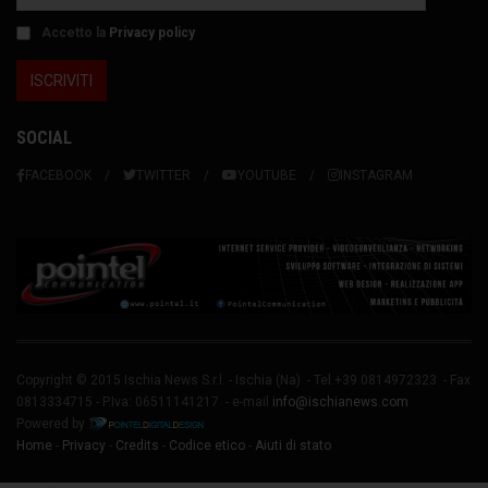
Accetto la
Privacy policy
SOCIAL
FACEBOOK
TWITTER
YOUTUBE
INSTAGRAM
Copyright © 2015 Ischia News S.r.l. -
Ischia
(Na) - Tel.+39 0814972323 - Fax
0813334715 - P.Iva: 06511141217 - e-mail
info@ischianews.com
Powered by
Home
-
Privacy
-
Credits
-
Codice etico
-
Aiuti di stato