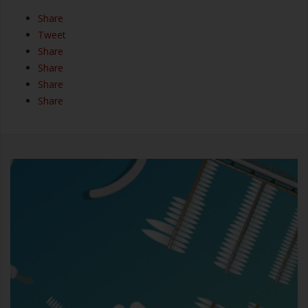
Share
Tweet
Share
Share
Share
Share