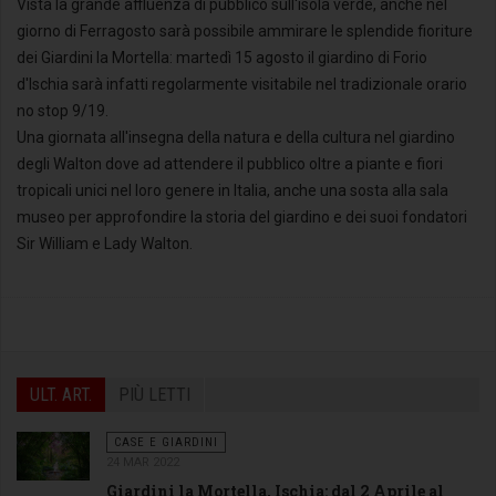
Vista la grande affluenza di pubblico sull'isola verde, anche nel
giorno di Ferragosto sarà possibile ammirare le splendide fioriture
dei Giardini la Mortella: martedì 15 agosto il giardino di Forio
Giardini la Mortella, cascata del coccodrillo, aperti a ferragosto
d'Ischia sarà infatti regolarmente visitabile nel tradizionale orario
no stop 9/19.
Una giornata all'insegna della natura e della cultura nel giardino
degli Walton dove ad attendere il pubblico oltre a piante e fiori
tropicali unici nel loro genere in Italia, anche una sosta alla sala
museo per approfondire la storia del giardino e dei suoi fondatori
Sir William e Lady Walton.
ULT. ART.
PIÙ LETTI
CASE E GIARDINI
24 MAR 2022
Giardini la Mortella, Ischia: dal 2 Aprile al