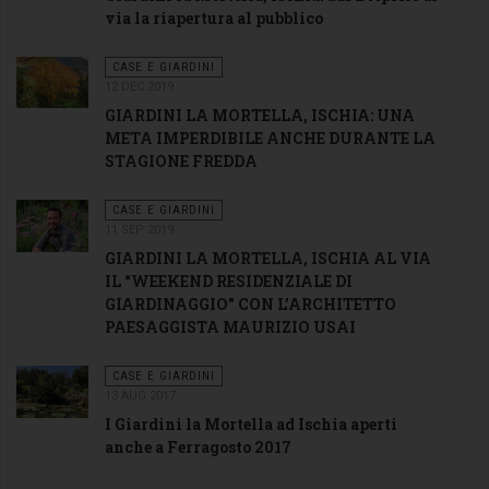
via la riapertura al pubblico
CASE E GIARDINI
12 DEC 2019
GIARDINI LA MORTELLA, ISCHIA: UNA
META IMPERDIBILE ANCHE DURANTE LA
STAGIONE FREDDA
CASE E GIARDINI
11 SEP 2019
GIARDINI LA MORTELLA, ISCHIA AL VIA
IL “WEEKEND RESIDENZIALE DI
GIARDINAGGIO” CON L’ARCHITETTO
PAESAGGISTA MAURIZIO USAI
CASE E GIARDINI
13 AUG 2017
I Giardini la Mortella ad Ischia aperti
Giardini la
anche a Ferragosto 2017
Mortella,
cascata