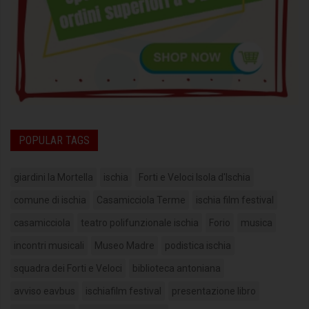
POPULAR TAGS
giardini la Mortella
ischia
Forti e Veloci Isola d'Ischia
comune di ischia
Casamicciola Terme
ischia film festival
casamicciola
teatro polifunzionale ischia
Forio
musica
incontri musicali
Museo Madre
podistica ischia
squadra dei Forti e Veloci
biblioteca antoniana
avviso eavbus
ischiafilm festival
presentazione libro