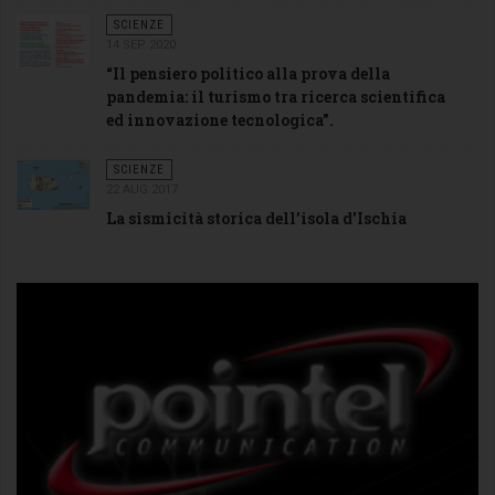
SCIENZE
14 SEP 2020
“Il pensiero politico alla prova della
pandemia: il turismo tra ricerca scientifica
ed innovazione tecnologica”.
SCIENZE
22 AUG 2017
La sismicità storica dell’isola d'Ischia
Mappa
dei
terremoti
dell'isola
D'Ischia