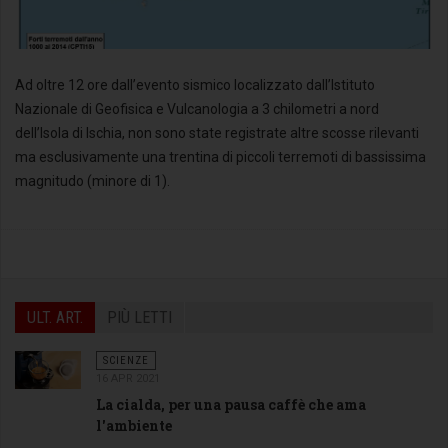
Ad oltre 12 ore dall’evento sismico localizzato dall’Istituto
Nazionale di Geofisica e Vulcanologia a 3 chilometri a nord
Mappa dei terremoti dell'isola D'Ischia
dell’Isola di Ischia, non sono state registrate altre scosse rilevanti
ma esclusivamente una trentina di piccoli terremoti di bassissima
magnitudo (minore di 1).
ULT. ART.
PIÙ LETTI
SCIENZE
16 APR 2021
La cialda, per una pausa caffè che ama
l'ambiente