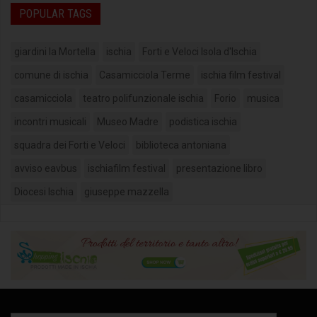
POPULAR TAGS
giardini la Mortella
ischia
Forti e Veloci Isola d'Ischia
comune di ischia
Casamicciola Terme
ischia film festival
casamicciola
teatro polifunzionale ischia
Forio
musica
incontri musicali
Museo Madre
podistica ischia
squadra dei Forti e Veloci
biblioteca antoniana
avviso eavbus
ischiafilm festival
presentazione libro
Diocesi Ischia
giuseppe mazzella