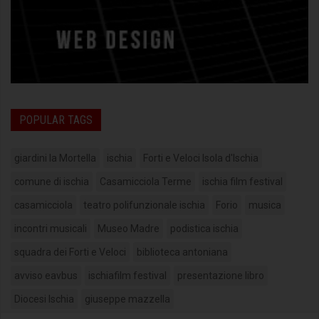
POPULAR TAGS
giardini la Mortella
ischia
Forti e Veloci Isola d'Ischia
comune di ischia
Casamicciola Terme
ischia film festival
casamicciola
teatro polifunzionale ischia
Forio
musica
incontri musicali
Museo Madre
podistica ischia
squadra dei Forti e Veloci
biblioteca antoniana
avviso eavbus
ischiafilm festival
presentazione libro
Diocesi Ischia
giuseppe mazzella