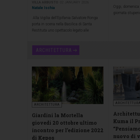
VILLA ARBUSTO
02 JANUARY 2026
Oggi, domenica
Natale Ischia
giornata stupend
Alla Vigilia dell’Epifania Salvatore Ronga
porta in scena nella Basilica di Santa
Restituta uno spettacolo legato alle
leggende popolari della tradizione natalizia
ARCHITETTURA
ARCHITETTUR
ARCHITETTURA
Architettu
Giardini la Mortella
Kuma il Pr
giovedi 20 ottobre ultimo
“Pensiamo
incontro per l’edizione 2022
nuovo di v
di Kepos