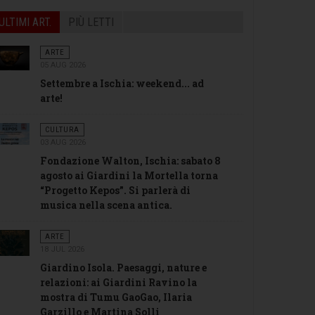
ULTIMI ART.
PIÙ LETTI
ARTE
05 AUG 2026
Settembre a Ischia: weekend... ad
arte!
CULTURA
03 AUG 2026
Fondazione Walton, Ischia: sabato 8
agosto ai Giardini la Mortella torna
“Progetto Kepos”. Si parlerà di
musica nella scena antica.
ARTE
18 JUL 2026
Giardino Isola. Paesaggi, nature e
relazioni: ai Giardini Ravino la
mostra di Tumu GaoGao, Ilaria
Garzillo e Martina Solli