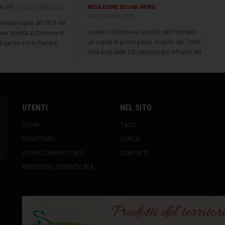
CALDO
12 OCTOBER 2022
REDAZIONE ISCHIA NEWS
10 OCTOBER 2022
ponese ospite del PIDA ha
Lunedì 10 ottobre al Castello del Piromallo
pera donata al Comune di
un ospite di primo piano, inserito dal “Time”
logie tra il mio Paese e
nella lista delle 100 persone più influenti del
sola”
2021. “Il modo migliore per chiudere
un’edizione straordinaria”, spiega il
presidente Giovannangelo De Angelis
UTENTI
NEL SITO
LOGIN
TAGS
REGISTRATI
CERCA
UTENTE DIMENTICATO
CONTATTI
PASSWORD DIMENTICATA