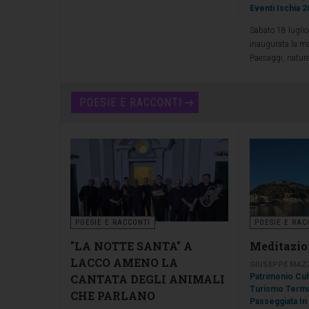
Eventi Ischia 
Settembre 2026 il Museo Archeologico di
Pithecusa a Villa Arbusto (Lacco Ameno,
Sabato 18 luglio,
Ischia) ospita l'evento "Past in Future":
inaugurata la mo
preziosi manufatti in terracotta delle
Paesaggi, nature
dinastie Han e Tang dialogano con argenti
GaoGao, Ilaria Ga
d’autore europei tra '600 e '900, coralli
presso i Giardini
giapponesi, avori e gioielli d’artista nel
dott.ssa Mariang
POESIE E RACCONTI
primo appuntamento annuale con l'arte
delle Attività Cu
antica.
POESIE E RACCONTI
POESIE E RAC
"LA NOTTE SANTA" A
Meditazio
LACCO AMENO LA
GIUSEPPE MAZ
CANTATA DEGLI ANIMALI
Patrimonio Cul
Turismo Term
CHE PARLANO
Passeggiata In