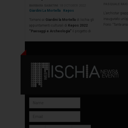
PASQUALE RAI
BARBARA SABATINI
18 OCTOBER 2022
Giardini La Mortella
Kepos
L’archistar giap
inaugurato un’o
Tornano ai
Giardini la Mortella
di Ischia gli
Forio: “Tante ana
appuntamenti culturali di
Kepos 2022
questa piccola i
“Paesaggi e Archeologia”
il progetto di
divulgazione promosso dalla Fondazione
Walton per valorizzare il patrimonio
archeologico, culturale e naturalistico
dell’isola d’Ischia.