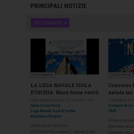
PRINCIPALI NOTIZIE
FOTOGRAFIA
FOTOGRAFIA
FOTOGRAFIA
LA LEGA NAVALE ISOLA
Concorso 
D'ISCHIA: Mare forza venti!
natale sui
LEGA NAVALE ISCHIA
25 FEBRUARY 2026
COMUNE DI ISC
Mare Forza Venti
Comune Di Isc
Lega Navale Isola D’Ischia
TARI
Banchina Olimpica
Al fine di stimola
VERNISSAGE MOSTRA
illuminare ed ad
FOTOGRAFICA venerdi 27 febbraio 2026
il periodo nataliz