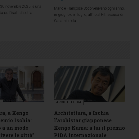
 30 novembre 2025, è una
Mario e Françoise Sodo venivano ogni anno,
a sull’isola d’Ischia.
in giugno o in luglio, all’hotel Pithaecusa di
Casamicciola.
A
ARCHITETTURA
ra, a Kengo
Architettura, a Ischia
emio Ischia:
l’archistar giapponese
 a un modo
Kengo Kuma: a lui il premio
ivere le città”
PIDA internazionale