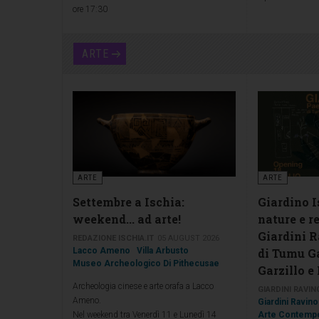
ore 17:30
l’immagine del ter
cittadina coinvol
i propri allestim
ARTE
ricaduta positiv
vista turistico, 
premiare coloro
saranno distinti 
finestre e davanza
privati fronte st
addobbi natalizi
ed estetico.
ARTE
ARTE
Settembre a Ischia:
Giardino I
weekend... ad arte!
nature e re
Giardini R
REDAZIONE ISCHIA.IT
05 AUGUST 2026
Lacco Ameno
Villa Arbusto
di Tumu Ga
Museo Archeologico Di Pithecusae
Garzillo e
Archeologia cinese e arte orafa a Lacco
GIARDINI RAVIN
Ameno.
Giardini Ravino
Nel weekend tra Venerdì 11 e Lunedì 14
Arte Contempo