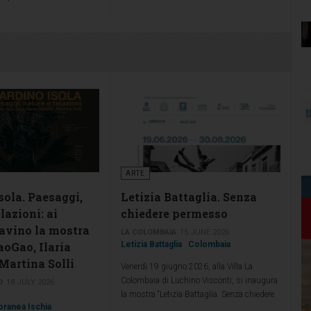
ritorio e dell’estetica
gendo i privati cittadini con
enti natalizi, favorendo una
a anche da un punto di
il Comune di Ischia intende
 che maggiormente si
nell’abbellire balconi,
li, terrazzi e giardini
rada, scale esterne, con
 di grande effetto luminoso
ARTE
sola. Paesaggi,
Letizia Battaglia. Senza
lazioni: ai
chiedere permesso
avino la mostra
LA COLOMBAIA
15 JUNE 2026
oGao, Ilaria
Letizia Battaglia
Colombaia
 Martina Solli
Venerdì 19 giugno 2026, alla Villa La
Colombaia di Luchino Visconti, si inaugura
O
18 JULY 2026
la mostra “Letizia Battaglia. Senza chiedere
ranea Ischia
permesso”, un percorso dedicato allo