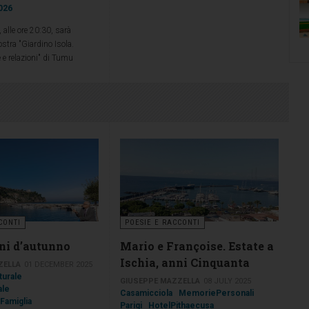
2026
sguardo libero, coraggioso e profondamente
umano di una delle più grandi fotografe
 alle ore 20:30, sarà
italiane del Novecento.
stra "Giardino Isola.
 e relazioni" di Tumu
rzillo e Martina Solli
 Ravino, a cura della
ela Catuogno, direttrice
lturali dei Giardini Ravino.
CONTI
POESIE E RACCONTI
ni d’autunno
Mario e Françoise. Estate a
Ischia, anni Cinquanta
ZELLA
01 DECEMBER 2025
turale
GIUSEPPE MAZZELLA
08 JULY 2025
ale
Casamicciola
MemoriePersonali
 Famiglia
Parigi
HotelPithaecusa