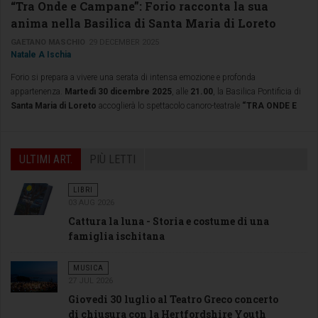
“Tra Onde e Campane”: Forio racconta la sua
anima nella Basilica di Santa Maria di Loreto
GAETANO MASCHIO
29 DECEMBER 2025
Natale A Ischia
Forio si prepara a vivere una serata di intensa emozione e profonda
appartenenza.
Martedì 30 dicembre 2025
, alle
21.00
, la Basilica Pontificia di
Santa Maria di Loreto
accoglierà lo spettacolo canoro-teatrale
“TRA ONDE E
CAMPANE: FORIO – LE RADICI, LA DEVOZIONE ED IL CANTO DEL
MARE”
, ideato e presentato da
Gaetano Maschio
insieme alla
Compagnia
Fantasynapoli
, con il patrocinio del
Comune di Forio
nell’ambito del cartellone
ULTIMI ART.
PIÙ LETTI
“Natale a Forio”.
LIBRI
03 AUG 2026
Cattura la luna - Storia e costume di una
famiglia ischitana
MUSICA
27 JUL 2026
Giovedi 30 luglio al Teatro Greco concerto
di chiusura con la Hertfordshire Youth