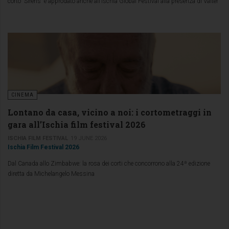
corto “Sirens” è approdato anche all’Ischia Global Festival alla presenza di Valter
D’Errico, Rajae Bezzaz e Annaluce Cuomo.
CINEMA
Lontano da casa, vicino a noi: i cortometraggi in
gara all’Ischia film festival 2026
ISCHIA FILM FESTIVAL
19 JUNE 2026
Ischia Film Festival 2026
Dal Canada allo Zimbabwe: la rosa dei corti che concorrono alla 24ª edizione
diretta da Michelangelo Messina