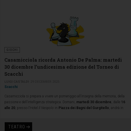
GIOCHI
Casamicciola ricorda Antonio De Palma: martedì
30 dicembre l’undicesima edizione del Torneo di
Scacchi
LUIGI CASTALDI
29 DECEMBER 2025
Scacchi
Casamicciola si prepara a vivere un pomeriggio all’insegna della memoria, della
passione e dell’intelligenza strategica. Domani,
martedì 30 dicembre
, dalle
16
alle 20
, presso l’Hotel
Il Nespolo
in
Piazza dei Bagni del Gurgitello
, andrà in
scena l’
undicesima edizione del Torneo di Scacchi “Antonio De Palma”
,
appuntamento ormai tradizionale del periodo natalizio casamicciolese.
TEATRO