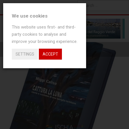
0
NEW ARTICLES
Type 2 or more characters
We use cookies
for results.
This website uses first- and third-
party cookies to analyse and
improve your browsing experience.
SPETTACOLI NEWS
SETTINGS
ACCEPT