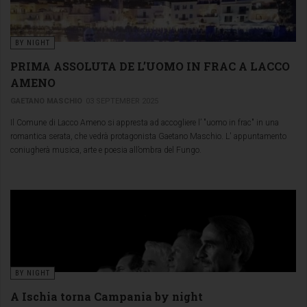
BY NIGHT
PRIMA ASSOLUTA DE L’UOMO IN FRAC A LACCO
AMENO
GAETANO MASCHIO
03 SEPTEMBER 2025
Il Comune di Lacco Ameno si appresta ad accogliere l’ "uomo in frac" in una
romantica serata, che vedrà protagonista Gaetano Maschio. L' appuntamento
coniugherà musica, arte e poesia all’ombra del Fungo.
BY NIGHT
A Ischia torna Campania by night