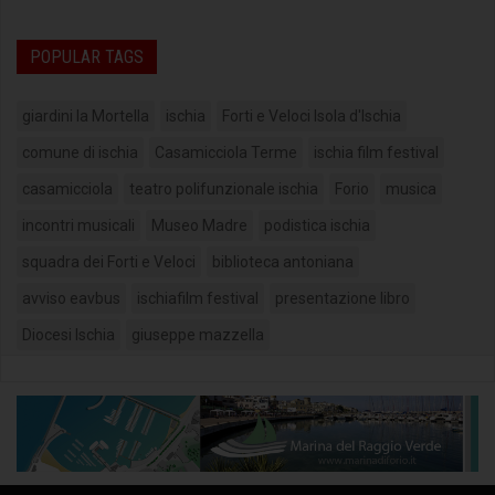
POPULAR TAGS
giardini la Mortella
ischia
Forti e Veloci Isola d'Ischia
comune di ischia
Casamicciola Terme
ischia film festival
casamicciola
teatro polifunzionale ischia
Forio
musica
incontri musicali
Museo Madre
podistica ischia
squadra dei Forti e Veloci
biblioteca antoniana
avviso eavbus
ischiafilm festival
presentazione libro
Diocesi Ischia
giuseppe mazzella