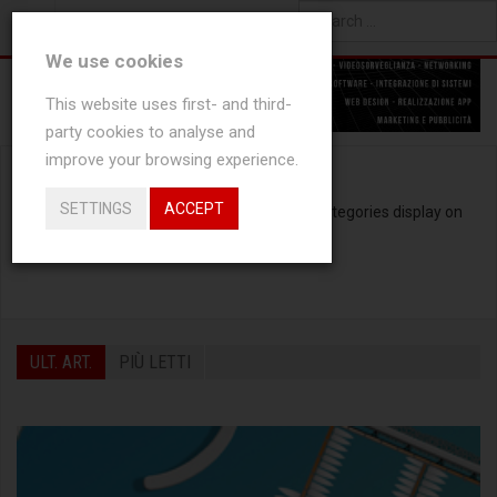
YOU ARE HERE:
SPORT
0
NEW ARTICLES
Type 2 or more characters
We use cookies
for results.
This website uses first- and third-
party cookies to analyse and
improve your browsing experience.
SETTINGS
ACCEPT
There are no articles in this category. If subcategories display on
this page, they may have articles.
ULT. ART.
PIÙ LETTI