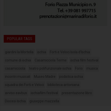
POPULAR TAGS
giardini la Mortella
ischia
Forti e Veloci Isola d'Ischia
comune di ischia
Casamicciola Terme
ischia film festival
casamicciola
teatro polifunzionale ischia
Forio
musica
incontri musicali
Museo Madre
podistica ischia
squadra dei Forti e Veloci
biblioteca antoniana
avviso eavbus
ischiafilm festival
presentazione libro
Diocesi Ischia
giuseppe mazzella