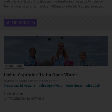
Walk of Life di Napoli, l’iniziativa sportiva benefica promossa da Fondazione
Telethon a cui si sono iscritte oltre 4.000 persone tra adulti e bambini, podisti
professionisti e corridori amatoriali che ha raccolto 87.000 euro da destinare alla
Ricerca scientifica per le malattie rare.
ALTRI SPORT
ALTRI SPORT
Ischia Capitale d’Italia Open Water
MARCELLO AMIRANTE
07 OCTOBER 2025
Traversata Di Nettuno
Ischia Open Water
Gare Nuoto Ischia 2025
The final swim
LA TRAVERSATA DI NETTUNO