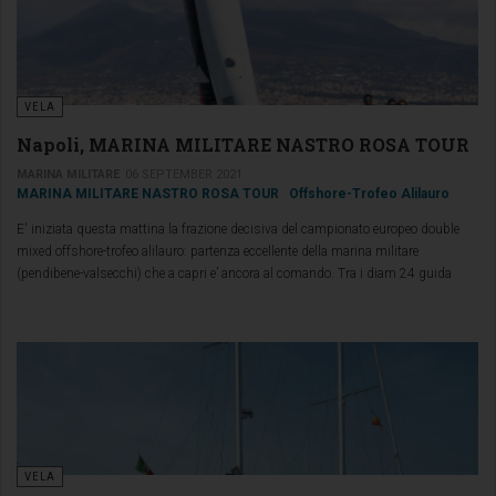
VELA
Napoli, MARINA MILITARE NASTRO ROSA TOUR
MARINA MILITARE
06 SEPTEMBER 2021
MARINA MILITARE NASTRO ROSA TOUR
Offshore-Trofeo Alilauro
E' iniziata questa mattina la frazione decisiva del campionato europeo double
mixed offshore-trofeo alilauro: partenza eccellente della marina militare
(pendibene-valsecchi) che a capri e’ ancora al comando. Tra i diam 24 guida
team oman mentre tra i rider dei kite foil la tappa tirrenica va a Dante Romeo
Marrero
VELA