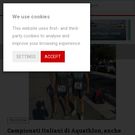
0
NEW ARTICLES
Type 2 or more characters
We use cookies
for results.
This website uses first- and third-
party cookies to analyse and
improve your browsing experience.
SPORT NEWS
SETTINGS
ACCEPT
PODISTICA
Campionati Italiani di Aquathlon, anche