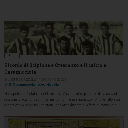
CALCIO
Ricordo di Scipione e Crescenzo e il calcio a
Casamicciola
GIUSEPPE MAZZELLA
10 NOVEMBER 2021
U. S. Casamicciola
Juve Nizzola
Ho saputo che è stata ricostituire l'u.s. Casamicciola partendo dalla seconda
categoria dilettanti. Esprimo i miei complimenti ai promotori. Anche nello sport
casamicciola ha avuto una storia tribolato e discontinua fatta di momenti di
gloria ed altri di oblio. É nella nostra natura particolare che ci fa essere atipici
rispetto agli isolani di altre località. Succede nello sport, nell'associativismo,
nella politica. Momenti di forte passione. Altri di triste oblio.