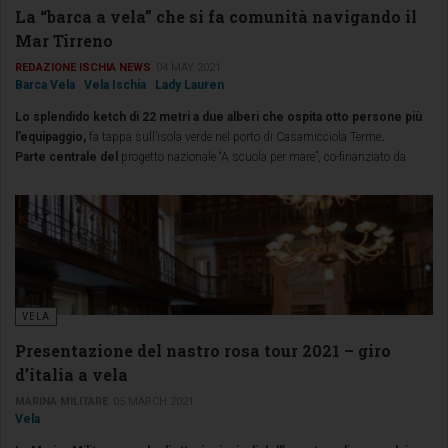
La “barca a vela” che si fa comunità navigando il
Mar Tirreno
REDAZIONE ISCHIA NEWS
04 MAY 2021
Barca Vela
Vela Ischia
Lady Lauren
Lo splendido ketch di 22 metri a due alberi che ospita otto persone più
l’equipaggio,
fa tappa sull’isola verde nel porto di Casamicciola Terme
.
Parte centrale del
progetto nazionale “A scuola per mare”, co-finanziato da
Impresa Sociale Con i Bambini per il contrasto della povertà educativa,
dispersione e abbandono scolastico, è
un esperimento che dal 2018
fornisce ai ragazzi gli strumenti per mettersi alla prova vivendo in
comunità, in un mix affascinante e avventuroso di esperienze formative,
relazioni con l’ambiente e con sé stessi
.
VELA
Presentazione del nastro rosa tour 2021 – giro
d’italia a vela
MARINA MILITARE
05 MARCH 2021
Vela