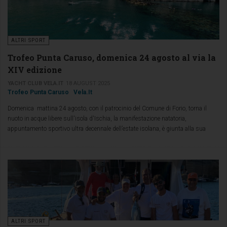
ALTRI SPORT
Trofeo Punta Caruso, domenica 24 agosto al via la
XIV edizione
YACHT CLUB VELA.IT
18 AUGUST 2025
Trofeo Punta Caruso
Vela.it
Domenica mattina 24 agosto, con il patrocinio del Comune di Forio, torna il
nuoto in acque libere sull'isola d'Ischia, la manifestazione natatoria,
appuntamento sportivo ultra decennale dell’estate isolana, è giunta alla sua
quattordicesima edizione, grazie all'impegno dello storico Yacht Club Vela.it con
la collaborazione dei Forti e Veloci isola d'Ischia, che come ogni anno, si sono
attivati per organizzare al meglio il Trofeo Punta Caruso.
ALTRI SPORT