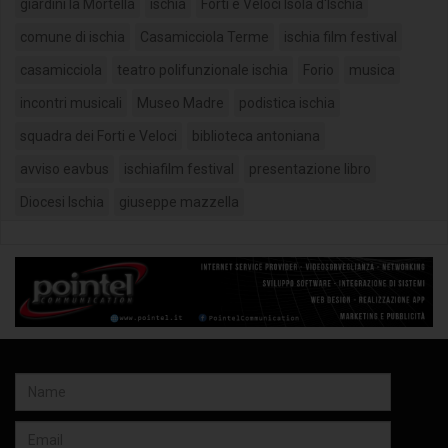
giardini la Mortella
ischia
Forti e Veloci Isola d'Ischia
comune di ischia
Casamicciola Terme
ischia film festival
casamicciola
teatro polifunzionale ischia
Forio
musica
incontri musicali
Museo Madre
podistica ischia
squadra dei Forti e Veloci
biblioteca antoniana
avviso eavbus
ischiafilm festival
presentazione libro
Diocesi Ischia
giuseppe mazzella