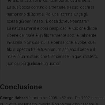
n'erano andati, spinti dai fucili dei soldati israeliani.
La sua bocca cominciò a tremare e i suoi occhi si
riempirono di lacrime. Poi una lacrima lunga gli
scese giù per il naso... E cosa dovevo pensare?
La natura umana è così inesplicabile. Ciò che divide
il bene dal male è un filo talmente sottile, talmente
invisibile. Non dissi nulla e pensai che, a volte, quel
filo si spezza tra le tue mani, mischiano il bene e il
male in un mistero che ti smarrisce. In quel mistero,
non osi più giudicare un uomo.”
Conclusione
George Habash
è morto nel 2008, a 82 anni. Dal 1992, a causa
di un ictus, era rimasto invalido. Non ha mai visto nascere la