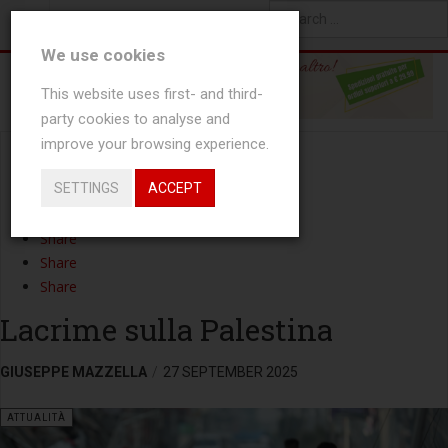
YOU ARE HERE:
NEWS
ATTUALITÀ
Type 2 or more characters
We use cookies
for results.
This website uses first- and third-
party cookies to analyse and
improve your browsing experience.
Share
SETTINGS
ACCEPT
Tweet
Share
Share
Share
Share
Lacrime sulla Palestina
GIUSEPPE MAZZELLA
27 SEPTEMBER 2025
ATTUALITÀ