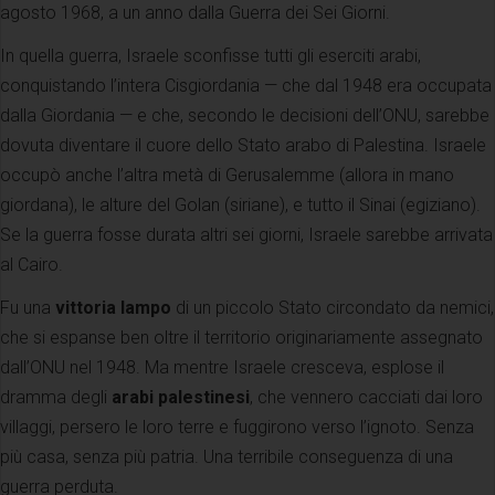
agosto 1968, a un anno dalla Guerra dei Sei Giorni.
In quella guerra, Israele sconfisse tutti gli eserciti arabi,
conquistando l’intera Cisgiordania — che dal 1948 era occupata
dalla Giordania — e che, secondo le decisioni dell’ONU, sarebbe
dovuta diventare il cuore dello Stato arabo di Palestina. Israele
occupò anche l’altra metà di Gerusalemme (allora in mano
giordana), le alture del Golan (siriane), e tutto il Sinai (egiziano).
Se la guerra fosse durata altri sei giorni, Israele sarebbe arrivata
al Cairo.
Fu una
vittoria lampo
di un piccolo Stato circondato da nemici,
che si espanse ben oltre il territorio originariamente assegnato
dall’ONU nel 1948. Ma mentre Israele cresceva, esplose il
dramma degli
arabi palestinesi
, che vennero cacciati dai loro
villaggi, persero le loro terre e fuggirono verso l’ignoto. Senza
più casa, senza più patria. Una terribile conseguenza di una
guerra perduta.