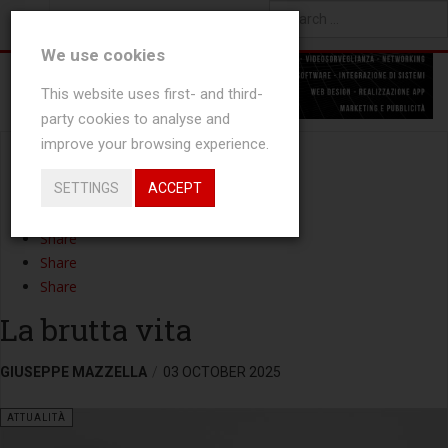
YOU ARE HERE:
NEWS
ATTUALITÀ
Type 2 or more characters
We use cookies
for results.
This website uses first- and third-
party cookies to analyse and
improve your browsing experience.
Share
SETTINGS
ACCEPT
Tweet
Share
Share
Share
Share
La brutta vita
GIUSEPPE MAZZELLA
03 OCTOBER 2025
ATTUALITÀ