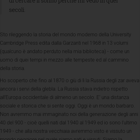
di cercare il sonno perché mi vedo in quei
secoli.
Sto rileggendo la storia del mondo moderno della University
Cambridge Press edita dalla Garzanti nel 1968 in 13 volumi
(qualcuno è andato perduto nella mia biblioteca) - come un
uomo di quei tempi in mezzo alle tempeste ed al cammino
della storia.
Ho scoperto che fino al 1870 o giù di lì la Russia degli zar aveva
ancora i servi della glebla. La Russia stava indietro rispetto
all'Europa occidentale di almeno un secolo. E' una distanza
sociale e storica che si sente oggi. Oggi è un mondo barbaro.
Non avremmo mai immaginato noi della generazione degli anni
40 del 900 - cioè quelli nati dal 1940 al 1949 ed io sono l'ultimo
1949 - che alla nostra vecchiaia avremmo visto e vissuto un
mondo peggiore nel quale siamo nati e vissuti. Siamo la