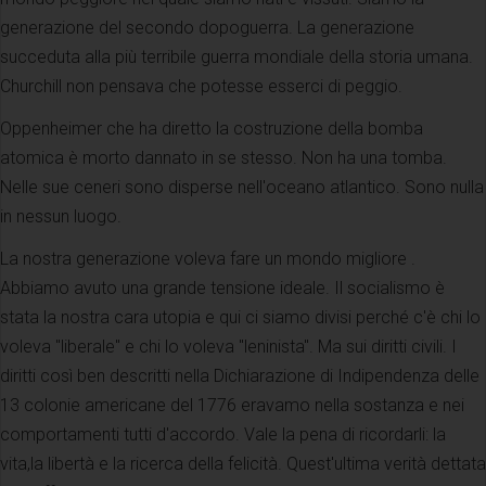
generazione del secondo dopoguerra. La generazione
succeduta alla più terribile guerra mondiale della storia umana.
Churchill non pensava che potesse esserci di peggio.
Oppenheimer che ha diretto la costruzione della bomba
atomica è morto dannato in se stesso. Non ha una tomba.
Nelle sue ceneri sono disperse nell'oceano atlantico. Sono nulla
in nessun luogo.
La nostra generazione voleva fare un mondo migliore .
Abbiamo avuto una grande tensione ideale. Il socialismo è
stata la nostra cara utopia e qui ci siamo divisi perché c'è chi lo
voleva "liberale" e chi lo voleva "leninista". Ma sui diritti civili. I
diritti così ben descritti nella Dichiarazione di Indipendenza delle
13 colonie americane del 1776 eravamo nella sostanza e nei
comportamenti tutti d'accordo. Vale la pena di ricordarli: la
vita,la libertà e la ricerca della felicità. Quest'ultima verità dettata