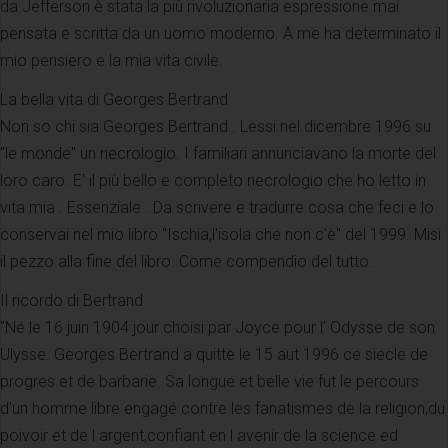
da Jefferson è stata la più rivoluzionaria espressione mai
pensata e scritta da un uomo moderno. A me ha determinato il
mio pensiero e la mia vita civile.
La bella vita di Georges Bertrand
Non so chi sia Georges Bertrand . Lessi nel dicembre 1996 su
"le monde" un necrologio. I familiari annunciavano la morte del
loro caro. E' il più bello e completo necrologio che ho letto in
vita mia . Essenziale . Da scrivere e tradurre cosa che feci e lo
conservai nel mio libro "Ischia,l'isola che non c'è" del 1999. Misi
il pezzo alla fine del libro. Come compendio del tutto.
Il ricordo di Bertrand
"Né le 16 juin 1904 jour choisi par Joyce pour l' Odysse de son
Ulysse. Georges Bertrand a quitte le 15 aut 1996 ce siecle de
progres et de barbarie. Sa longue et belle vie fut le percours
d'un homme libre engagé contre les fanatismes de la religion,du
poivoir et de l argent,confiant en l avenir de la science ed