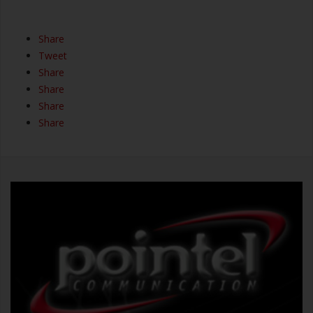
Share
Tweet
Share
Share
Share
Share