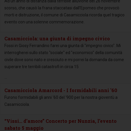
Ad un anno di distanza dalla terribile alluvione del 26 novembre
scorso, che causò la frana staccatasi dall’Epomeo che provocò
morti e distruzione, il comune di Casamicciola ricorda quel tragico
evento con una solenne commemorazione.
Casamicciola: una giunta di impegno civico
Fossi in Giosy Ferrandino farei una giunta di "impegno civico". Mi
interrogherei sullo stato "sociale" ed "economico" della comunità
civile dove sono nato e cresciuto e mi porrei la domanda da come
superare tre terribili catastrofi in circa 15
...
Casamicciola Amarcord - I formidabili anni '60
Furono formidabili gli anni ‘60 del ‘900 per la nostra gioventù a
Casamicciola.
“Vissi… d’amore” Concerto per Nunzia, l’evento
sabato 5 maggio