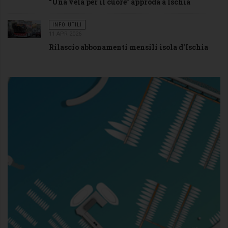
“Una vela per il cuore” approda a Ischia
INFO UTILI
11 APR 2026
Rilascio abbonamenti mensili isola d'Ischia