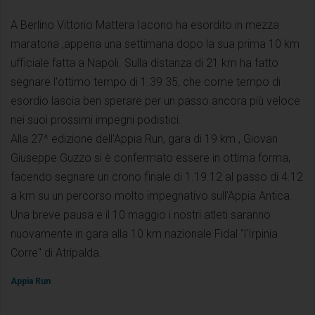
A Berlino Vittorio Mattera Iacono ha esordito in mezza
maratona ,appena una settimana dopo la sua prima 10 km
ufficiale fatta a Napoli. Sulla distanza di 21 km ha fatto
segnare l'ottimo tempo di 1.39.35, che come tempo di
esordio lascia ben sperare per un passo ancora più veloce
nei suoi prossimi impegni podistici.
Alla 27^ edizione dell'Appia Run, gara di 19 km , Giovan
Giuseppe Guzzo si è confermato essere in ottima forma,
facendo segnare un crono finale di 1.19.12 al passo di 4.12
a km su un percorso molto impegnativo sull'Appia Antica.
Una breve pausa e il 10 maggio i nostri atleti saranno
nuovamente in gara alla 10 km nazionale Fidal "l'Irpinia
Corre" di Atripalda.
Appia Run