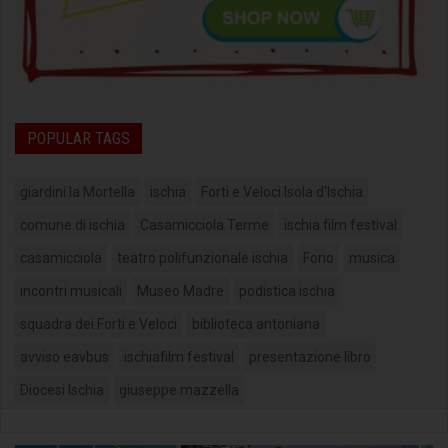
POPULAR TAGS
giardini la Mortella
ischia
Forti e Veloci Isola d'Ischia
comune di ischia
Casamicciola Terme
ischia film festival
casamicciola
teatro polifunzionale ischia
Forio
musica
incontri musicali
Museo Madre
podistica ischia
squadra dei Forti e Veloci
biblioteca antoniana
avviso eavbus
ischiafilm festival
presentazione libro
Diocesi Ischia
giuseppe mazzella