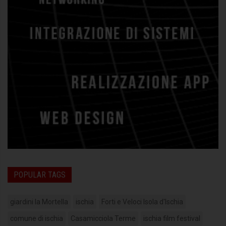
POPULAR TAGS
giardini la Mortella
ischia
Forti e Veloci Isola d'Ischia
comune di ischia
Casamicciola Terme
ischia film festival