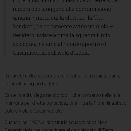
Fiorentina, ultima in classifica di Serie A per
ragioni che sfuggono alla comprensione
umana – ma in cui la sfortuna, la “dea
bendata”, ha certamente avuto un ruolo –
desidero inviare a tutta la squadra il mio
sostegno, insieme al ricordo sportivo di
Casamicciola, sull’isola d’Ischia.
Rimanete uniti e superate le difficoltà. Non abbiate paura.
La sfortuna si può battere.
Esiste infatti un legame storico – che conservo nella mia
memoria per diretta partecipazione – tra la Fiorentina, il suo
colore viola e Casamicciola.
Quando, nel 1962, si ricostruì la squadra di calcio di
Casamicciola per partecipare al campionato di Terza