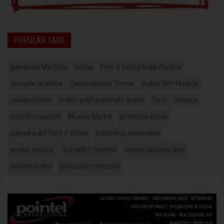
POPULAR TAGS
giardini la Mortella
ischia
Forti e Veloci Isola d'Ischia
comune di ischia
Casamicciola Terme
ischia film festival
casamicciola
teatro polifunzionale ischia
Forio
musica
incontri musicali
Museo Madre
podistica ischia
squadra dei Forti e Veloci
biblioteca antoniana
avviso eavbus
ischiafilm festival
presentazione libro
Diocesi Ischia
giuseppe mazzella