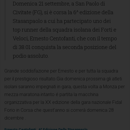
Domenica 21 settembre, a San Paolo di
Civitate (FG), si è corsa la 6^ edizione della
Stasanpaolo a cui ha partecipato uno dei
top runner della squadra isolana dei Forti e
Veloci, Ernesto Centofanti, che con il tempo
di 38.01 conquista la seconda posizione del
podio assoluto.
Grande soddisfazione per Ernesto e per tutta la squadra
per il prestigioso risultato.Gia domenica prossima gli atleti
isolani saranno impegnati in gara, questa volta a Monza per
mezza maratona.intanto é partita la macchina
organizzativa per la XX edizione della gara nazionale Fidal
Forio in Corsa che quest’anno si correrà domenica 28
dicembre .
Ernesto Centofanti
6^ Edizione Della Stasanpaolo