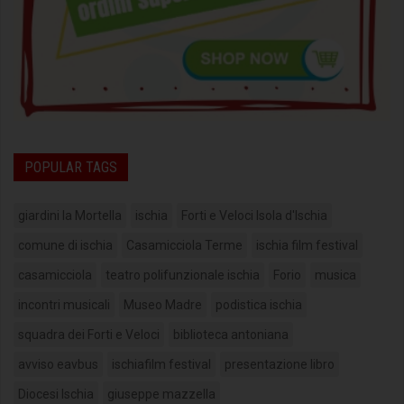
POPULAR TAGS
giardini la Mortella
ischia
Forti e Veloci Isola d'Ischia
comune di ischia
Casamicciola Terme
ischia film festival
casamicciola
teatro polifunzionale ischia
Forio
musica
incontri musicali
Museo Madre
podistica ischia
squadra dei Forti e Veloci
biblioteca antoniana
avviso eavbus
ischiafilm festival
presentazione libro
Diocesi Ischia
giuseppe mazzella