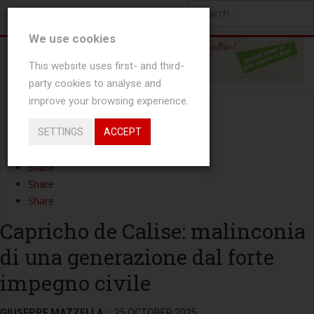
YOU ARE HERE:
NEWS
ATTUALITÀ
Type 2 or more characters
We use cookies
for results.
This website uses first- and third-
party cookies to analyse and
improve your browsing experience.
Share
SETTINGS
ACCEPT
Tweet
Share
Share
Share
Share
Capricho de Calise: malinconia
di una generazione dal forte
impegno civile
GIUSEPPE MAZZELLA
25 OCTOBER 2025