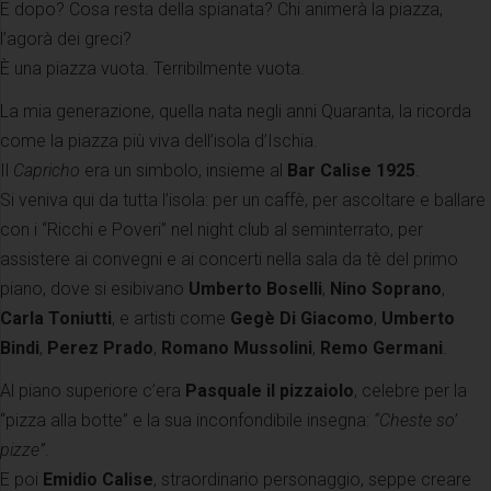
E dopo? Cosa resta della spianata? Chi animerà la piazza,
l’agorà dei greci?
È una piazza vuota. Terribilmente vuota.
La mia generazione, quella nata negli anni Quaranta, la ricorda
come la piazza più viva dell’isola d’Ischia.
Il
Capricho
era un simbolo, insieme al
Bar Calise 1925
.
Si veniva qui da tutta l’isola: per un caffè, per ascoltare e ballare
con i “Ricchi e Poveri” nel night club al seminterrato, per
assistere ai convegni e ai concerti nella sala da tè del primo
piano, dove si esibivano
Umberto Boselli
,
Nino Soprano
,
Carla Toniutti
, e artisti come
Gegè Di Giacomo
,
Umberto
Bindi
,
Perez Prado
,
Romano Mussolini
,
Remo Germani
.
Al piano superiore c’era
Pasquale il pizzaiolo
, celebre per la
“pizza alla botte” e la sua inconfondibile insegna:
“Cheste so’
pizze”
.
E poi
Emidio Calise
, straordinario personaggio, seppe creare