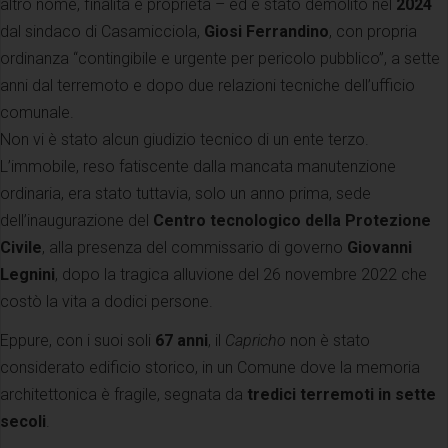
altro nome, finalità e proprietà – ed è stato demolito nel
2024
dal sindaco di Casamicciola,
Giosi Ferrandino
, con propria
ordinanza “contingibile e urgente per pericolo pubblico”, a sette
anni dal terremoto e dopo due relazioni tecniche dell’ufficio
comunale.
Non vi è stato alcun giudizio tecnico di un ente terzo.
L’immobile, reso fatiscente dalla mancata manutenzione
ordinaria, era stato tuttavia, solo un anno prima, sede
dell’inaugurazione del
Centro tecnologico della Protezione
Civile
, alla presenza del commissario di governo
Giovanni
Legnini
, dopo la tragica alluvione del 26 novembre 2022 che
costò la vita a dodici persone.
Eppure, con i suoi soli
67 anni
, il
Capricho
non è stato
considerato edificio storico, in un Comune dove la memoria
architettonica è fragile, segnata da
tredici terremoti in sette
secoli
.