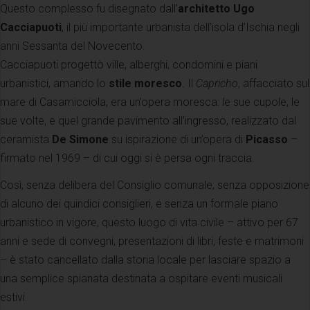
Questo complesso fu disegnato dall’
architetto Ugo
Cacciapuoti
, il più importante urbanista dell’isola d’Ischia negli
anni Sessanta del Novecento.
Cacciapuoti progettò ville, alberghi, condomini e piani
urbanistici, amando lo
stile moresco
. Il
Capricho
, affacciato sul
mare di Casamicciola, era un’opera moresca: le sue cupole, le
sue volte, e quel grande pavimento all’ingresso, realizzato dal
ceramista
De Simone
su ispirazione di un’opera di
Picasso
–
firmato nel 1969 – di cui oggi si è persa ogni traccia.
Così, senza delibera del Consiglio comunale, senza opposizione
di alcuno dei quindici consiglieri, e senza un formale piano
urbanistico in vigore, questo luogo di vita civile – attivo per 67
anni e sede di convegni, presentazioni di libri, feste e matrimoni
– è stato cancellato dalla storia locale per lasciare spazio a
una semplice spianata destinata a ospitare eventi musicali
estivi.