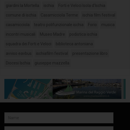
giardini la Mortella
ischia
Forti e Veloci Isola d'Ischia
comune di ischia
Casamicciola Terme
ischia film festival
casamicciola
teatro polifunzionale ischia
Forio
musica
incontri musicali
Museo Madre
podistica ischia
squadra dei Forti e Veloci
biblioteca antoniana
avviso eavbus
ischiafilm festival
presentazione libro
Diocesi Ischia
giuseppe mazzella