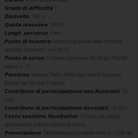
𝙂𝙧𝙖𝙙𝙤 𝙙𝙞 𝙙𝙞𝙛𝙛𝙞𝙘𝙤𝙡𝙩𝙖̀: E
𝘿𝙞𝙨𝙡𝙞𝙫𝙚𝙡𝙡𝙤: 190 m
𝙌𝙪𝙤𝙩𝙖 𝙢𝙖𝙨𝙨𝙞𝙢𝙖: 789 m
𝙇𝙪𝙣𝙜𝙝. 𝙥𝙚𝙧𝙘𝙤𝙧𝙨𝙤: 4 km
𝙋𝙪𝙣𝙩𝙤 𝙙𝙞 𝙞𝙣𝙘𝙤𝙣𝙩𝙧𝙤 Serrara (nei pressi della fermata
autobus "Cimitero"), ore 20:15
𝙋𝙪𝙣𝙩𝙤 𝙙𝙞 𝙖𝙧𝙧𝙞𝙫𝙤: Fontana (nei pressi del rifugio "Miscillo
sapori e...")
𝙋𝙚𝙧𝙘𝙤𝙧𝙨𝙤: Serrara, Pietra dell’Acqua, Monte Epomeo
(Punta San Nicola), Fontana
𝘾𝙤𝙣𝙩𝙧𝙞𝙗𝙪𝙩𝙤 𝙙𝙞 𝙥𝙖𝙧𝙩𝙚𝙘𝙞𝙥𝙖𝙯𝙞𝙤𝙣𝙚 𝙣𝙤𝙣 𝘼𝙨𝙨𝙤𝙘𝙞𝙖𝙩𝙞: 20
euro
𝘾𝙤𝙣𝙩𝙧𝙞𝙗𝙪𝙩𝙤 𝙙𝙞 𝙥𝙖𝙧𝙩𝙚𝙘𝙞𝙥𝙖𝙯𝙞𝙤𝙣𝙚 𝘼𝙨𝙨𝙤𝙘𝙞𝙖𝙩𝙞: 15 euro
𝘾𝙤𝙨𝙩𝙤 𝙨𝙥𝙪𝙣𝙩𝙞𝙣𝙤, 𝙛𝙖𝙘𝙤𝙡𝙩𝙖𝙩𝙞𝙫𝙤: 10 euro, da pagare
direttamente presso il punto di ristoro.
𝙋𝙧𝙚𝙣𝙤𝙩𝙖𝙯𝙞𝙤𝙣𝙚: Obbligatoria e possibile entro le 12:00 del