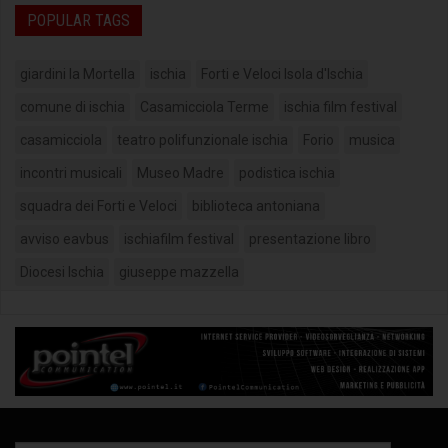
POPULAR TAGS
giardini la Mortella
ischia
Forti e Veloci Isola d'Ischia
comune di ischia
Casamicciola Terme
ischia film festival
casamicciola
teatro polifunzionale ischia
Forio
musica
incontri musicali
Museo Madre
podistica ischia
squadra dei Forti e Veloci
biblioteca antoniana
avviso eavbus
ischiafilm festival
presentazione libro
Diocesi Ischia
giuseppe mazzella