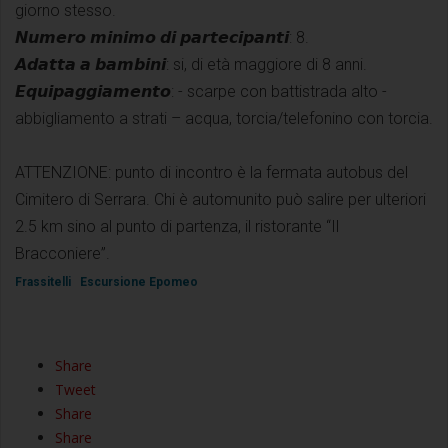
giorno stesso.
𝙉𝙪𝙢𝙚𝙧𝙤 𝙢𝙞𝙣𝙞𝙢𝙤 𝙙𝙞 𝙥𝙖𝙧𝙩𝙚𝙘𝙞𝙥𝙖𝙣𝙩𝙞: 8.
𝘼𝙙𝙖𝙩𝙩𝙖 𝙖 𝙗𝙖𝙢𝙗𝙞𝙣𝙞: si, di età maggiore di 8 anni.
𝙀𝙦𝙪𝙞𝙥𝙖𝙜𝙜𝙞𝙖𝙢𝙚𝙣𝙩𝙤: - scarpe con battistrada alto -
abbigliamento a strati – acqua, torcia/telefonino con torcia.
ATTENZIONE: punto di incontro è la fermata autobus del
Cimitero di Serrara. Chi è automunito può salire per ulteriori
2.5 km sino al punto di partenza, il ristorante “Il
Bracconiere”.
Frassitelli
Escursione Epomeo
Share
Tweet
Share
Share