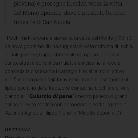
piovana) e prosegue in salita verso la vetta
del Monte Epomeo, dove è presente l’eremo
rupestre di San Nicola
. Pochi metri ancora e siamo sulla vetta del Monte (790 m),
da dove godremo di una suggestiva vista notturna di Ischia,
le isole pontine, Capri ed il litorale campano. Da questo
punto, attraverso l’antica mulattiera incisa nella roccia,
comincia la discesa tra i castagni, fino al punto di arrivo.
Alla fine della passeggiata avremo modo di assaporare il
tipico spuntino della tradizione contadina: bicchiere di vino
bianco e il “𝗖𝘂𝗹𝘂𝗿𝗰𝗶𝗼 𝙙𝙞 𝙥𝙖𝙣𝙚" (mezzo panello di grano
antico e lievito madre) con pomodoro e sottoli (grazie a
"Azienda Agricola Filippo Florio" e "Miscillo Sapori e...").
𝑫𝑬𝑻𝑻𝑨𝑮𝑳𝑰
𝘿𝙪𝙧𝙖𝙩𝙖: 4 ore, soste incluse.