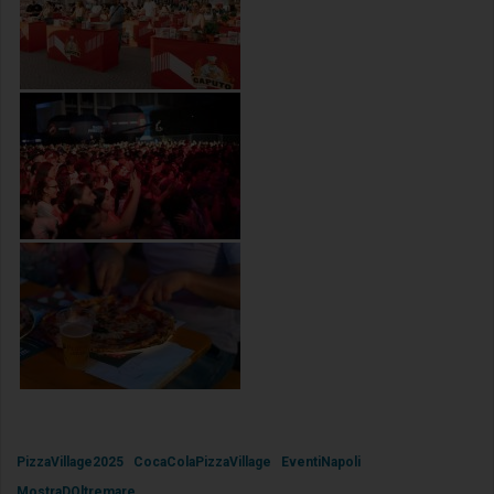
PizzaVillage2025
CocaColaPizzaVillage
EventiNapoli
MostraDOltremare