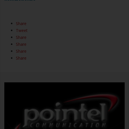
Share
Tweet
Share
Share
Share
Share