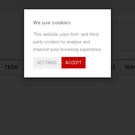
We use cookies
This website uses first- and third-
party cookies to analyse and
improve your browsing experience.
SETTINGS
ACCEPT
TECH
USI
NEWS
EVENTI
SALUTE
VIA