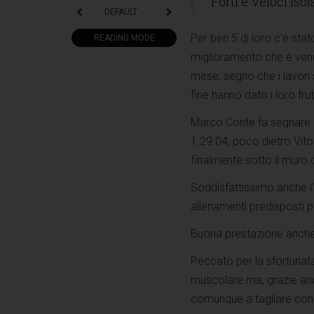
Forti e Veloci Isol
DEFAULT
Per ben 5 di loro c’è sta
READING MODE
miglioramento che è venu
mese, segno che i lavori s
fine hanno dato i loro frutt
Marco Conte fa segnare i
1.29.04, poco dietro Vit
finalmente sotto il muro 
Soddisfattissimo anche l
allenamenti predisposti p
Buona prestazione anche 
Peccato per la sfortunat
muscolare ma, grazie an
comunque a tagliare con l