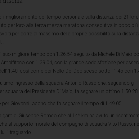
a d’Ischia.
to il miglioramento del tempo personale sulla distanza dei 21 km,
to per loro alla terza mezza maratona consecutiva in poco più 
volti per corre al massimo delle proprie possibilità sulla distanza
i.
l suo migliore tempo con 1.26.54 seguito da Michele Di Maio c
o Amalfitano con 1.39.04, con la grande soddisfazione per esse
dell’ 1.40, così come per Nello Del Deo sceso sotto l’1.45 con 1.
’ultimo ingresso della squadra Antonio Russo che, seguendo gli
er squadra del Presidente Di Maio, fa segnare un ottimo 1.50.28.
per Giovanni Iacono che fa segnare il tempo di 1.49.05.
a gara di Giuseppe Romeo che al 14^ km ha avuto un risentimen
che al supporto morale del compagno di squadra Vito Russo, ri
ui il traguardo.