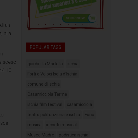
di un
, alla
POPULAR TAGS
on
re sceso
giardini la Mortella
ischia
44.10.
Forti e Veloci Isola d'Ischia
comune di ischia
Casamicciola Terme
ischia film festival
casamicciola
to
teatro polifunzionale ischia
Forio
esce
musica
incontri musicali
Museo Madre
podistica ischia