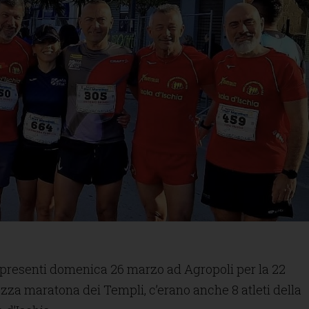
ti presenti domenica 26 marzo ad Agropoli per la 22
zza maratona dei Templi, c’erano anche 8 atleti della