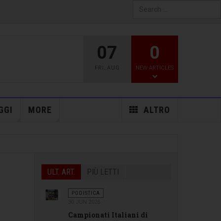
Type 2 or more characters
for results.
07
0
FRI
,
AUG
NEW ARTICLES
GGI
MORE
ALTRO
ULT. ART.
PIÙ LETTI
PODISTICA
30 JUN 2026
Campionati Italiani di