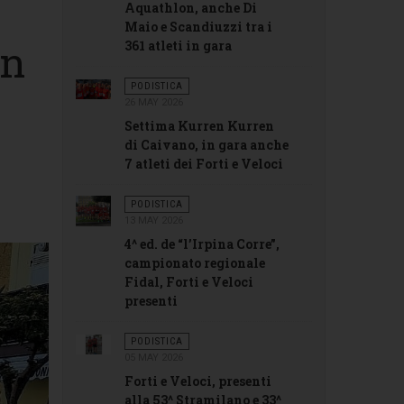
Aquathlon, anche Di
Maio e Scandiuzzi tra i
en
361 atleti in gara
PODISTICA
26 MAY 2026
Settima Kurren Kurren
di Caivano, in gara anche
7 atleti dei Forti e Veloci
PODISTICA
13 MAY 2026
4^ ed. de “l’Irpina Corre”,
campionato regionale
Fidal, Forti e Veloci
presenti
PODISTICA
05 MAY 2026
Forti e Veloci, presenti
alla 53^ Stramilano e 33^