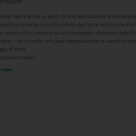
evergine.
e per tanti è anche un gesto di fede alla Madonna di Montevergi
ipanti tra cui anche il vice Presidente dei Forti e Veloci isola d’Is
n generosità e passione ha accompagnato all’esordio Nello Di 
nto , che ha scelto una gara impegnativa per la sua prima esp
gio di sport,
ri podisti isolani
vergine