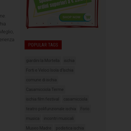
ne.
chia
Meglio,
erienza
POPULAR TAGS
giardini la Mortella
ischia
Forti e Veloci Isola d'Ischia
comune di ischia
Casamicciola Terme
ischia film festival
casamicciola
teatro polifunzionale ischia
Forio
musica
incontri musicali
Museo Madre
podistica ischia