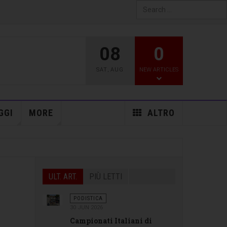
Type 2 or more characters
for results.
08
0
SAT
,
AUG
NEW ARTICLES
GGI
MORE
ALTRO
ULT. ART.
PIÙ LETTI
PODISTICA
30 JUN 2026
Campionati Italiani di