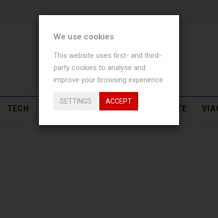
We use cookies
This website uses first- and third-
party cookies to analyse and
improve your browsing experience.
SETTINGS
ACCEPT
TECH
USI
NEWS
EVENTI
SALUTE
VIA