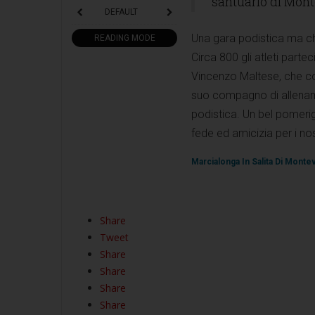
santuario di Mont
DEFAULT
Una gara podistica ma ch
READING MODE
Circa 800 gli atleti partec
Vincenzo Maltese, che co
suo compagno di allename
podistica. Un bel pomerig
fede ed amicizia per i nost
Marcialonga In Salita Di Monte
Share
Tweet
Share
Share
Share
Share