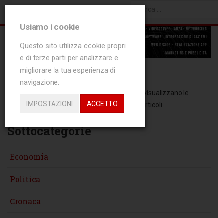
SEI QUI:
0
NEW ARTICLES
Type 2 or more characters
Usiamo i cookie
for results.
Questo sito utilizza cookie propri
e di terze parti per analizzare e
migliorare la tua esperienza di
navigazione.
Non ci sono articoli in questa categoria. Se si visualizzano le
IMPOSTAZIONI
ACCETTO
sottocategorie, dovrebbero contenere degli articoli.
Sottocategorie
Economia
Politica
Cronaca