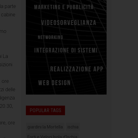
da parte
n cabine
amo
i La
izioni
, ore
zi delle
lligenza
 20.30,
POPULAR TAGS
re, ore
giardini la Mortella
ischia
Forti e Veloci Isola d'Ischia