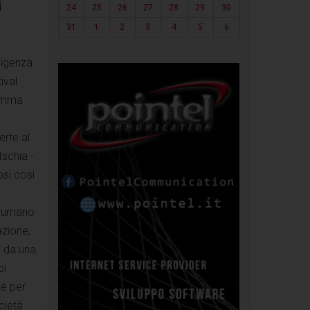
i
24
25
26
27
28
29
30
31
1
2
3
4
5
6
lligenza
ival
ramma
erte al
Ischia -
osi così
re umano
azione,
: da una
pi
 è per
cietà