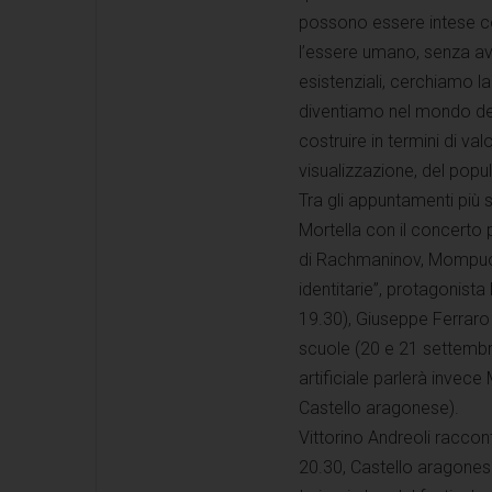
possono essere intese com
l’essere umano, senza av
esistenziali, cerchiamo l
diventiamo nel mondo del
costruire in termini di val
visualizzazione, del popul
Tra gli appuntamenti più 
Mortella con il concerto 
di Rachmaninov, Mompuo e
identitarie”, protagonista
19.30), Giuseppe Ferraro 
scuole (20 e 21 settembre,
artificiale parlerà invece
Castello aragonese).
Vittorino Andreoli racco
20.30, Castello aragones