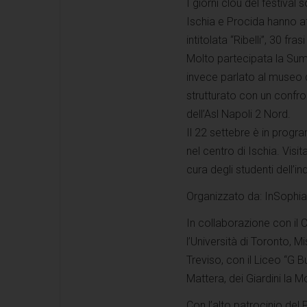
I giorni clou del festival s
Ischia e Procida hanno af
intitolata “Ribelli”, 30 fr
Molto partecipata la Summ
invece parlato al museo d
strutturato con un confron
dell’Asl Napoli 2 Nord.
Il 22 settebre è in progr
nel centro di Ischia. Visit
cura degli studenti dell’in
Organizzato da: InSophi
In collaborazione con il 
l’Università di Toronto, M
Treviso, con il Liceo “G Bu
Mattera, dei Giardini la Mo
Con l’alto patrocinio del