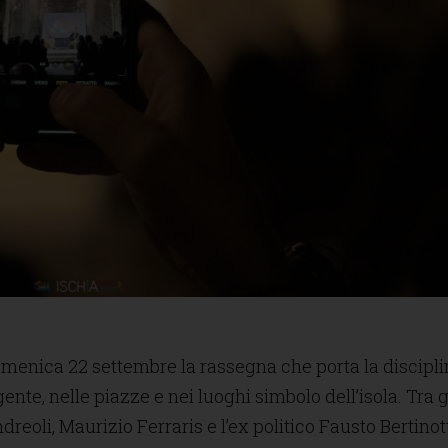
omenica 22 settembre la rassegna che porta la discipl
gente, nelle piazze e nei luoghi simbolo dell’isola. Tra g
dreoli, Maurizio Ferraris e l’ex politico Fausto Bertinotti