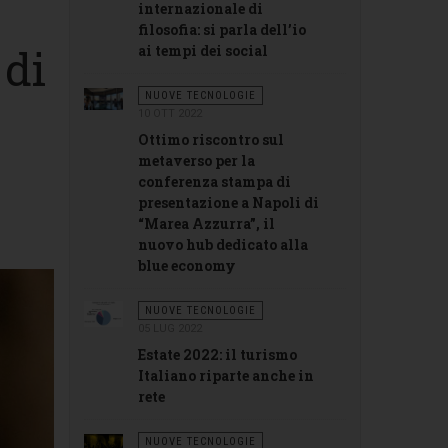
internazionale di
filosofia: si parla dell’io
 di
ai tempi dei social
NUOVE TECNOLOGIE
10 OTT 2022
Ottimo riscontro sul
metaverso per la
conferenza stampa di
presentazione a Napoli di
“Marea Azzurra”, il
nuovo hub dedicato alla
blue economy
NUOVE TECNOLOGIE
05 LUG 2022
Estate 2022: il turismo
Italiano riparte anche in
rete
NUOVE TECNOLOGIE