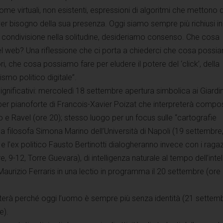
e virtuali, non esistenti, espressioni di algoritmi che mettono 
er bisogno della sua presenza. Oggi siamo sempre più richiusi i
a condivisione nella solitudine, desideriamo consenso. Che cosa
 web? Una riflessione che ci porta a chiederci che cosa possi
ori, che cosa possiamo fare per eludere il potere del ‘click’, della
ismo politico digitale”.
significativi: mercoledì 18 settembre apertura simbolica ai Giardin
per pianoforte di Francois-Xavier Poizat che interpreterà compos
 Ravel (ore 20); stesso luogo per un focus sulle “cartografie
 la filosofa Simona Marino dell’Università di Napoli (19 settembre
e l’ex politico Fausto Bertinotti dialogheranno invece con i ragaz
 9-12, Torre Guevara), di intelligenza naturale al tempo dell’inte
 Maurizio Ferraris in una lectio in programma il 20 settembre (ore
nterà perché oggi l’uomo è sempre più senza identità (21 settemb
e).