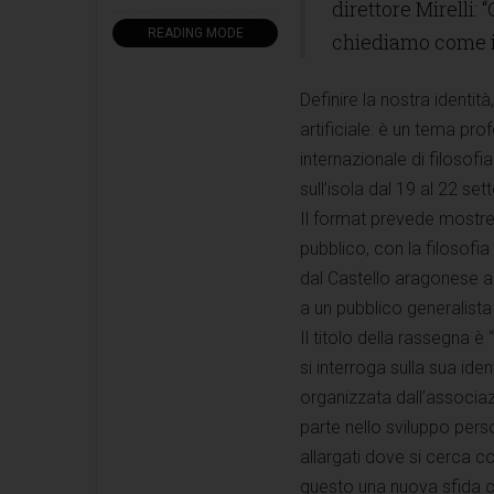
direttore Mirelli:
READING MODE
chiediamo come il
Definire la nostra identit
artificiale: è un tema pr
internazionale di filosofi
sull’isola dal 19 al 22 se
Il format prevede mostre,
pubblico, con la filosofia
dal Castello aragonese al
a un pubblico generalista
Il titolo della rassegna è 
si interroga sulla sua iden
organizzata dall’associaz
parte nello sviluppo person
allargati dove si cerca c
questo una nuova sfida ch