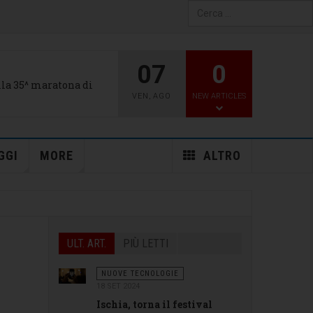
Type 2 or more characters
for results.
07
0
alla 35^ maratona di
VEN
,
AGO
NEW ARTICLES
GGI
MORE
ALTRO
ULT. ART.
PIÙ LETTI
NUOVE TECNOLOGIE
18 SET 2024
Ischia, torna il festival