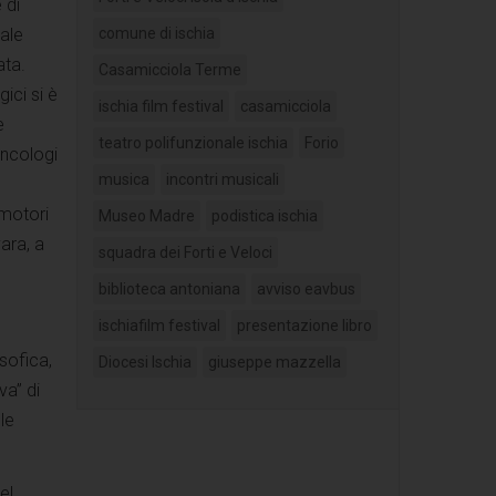
 di
comune di ischia
ale
ata.
Casamicciola Terme
ici si è
ischia film festival
casamicciola
e
teatro polifunzionale ischia
Forio
oncologi
musica
incontri musicali
 motori
Museo Madre
podistica ischia
vara, a
squadra dei Forti e Veloci
biblioteca antoniana
avviso eavbus
ischiafilm festival
presentazione libro
sofica,
Diocesi Ischia
giuseppe mazzella
va” di
le
el