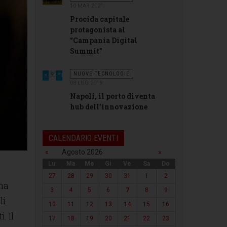
10 MAR 2021
Procida capitale
protagonista al
“Campania Digital
Summit”
NUOVE TECNOLOGIE
08 LUG 2019
Napoli, il porto diventa
hub dell’innovazione
CALENDARIO EVENTI
«
Agosto 2026
»
Lu
Ma
Me
Gi
Ve
Sa
Do
27
28
29
30
31
1
2
ina
3
4
5
6
7
8
9
li
10
11
12
13
14
15
16
. Il
17
18
19
20
21
22
23