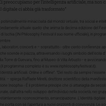
 “Ci preoccupiamo per l’intelligenza artificiale, ma non c
 digitale ci abbia già trasformato”
à, potenzialmente minacciata dal mondo virtuale, tra social e inte
ofondamente attuale quello che anima la decima edizione del Fest
a di Ischia (IN-Philosophy Festival il suo nome ufficiale), in prog
ttembre.
 laboratori, concerti e – soprattutto - oltre cento conferenze ap
 che scende in piazza, attraversando i luoghi simbolo dell’isola d’
la Torre di Guevara, fino al Museo di Villa Arbusto - e avvicinand
 (il programma completo è su www.inphilosophyfestival.it).
“Identità artificiali. Online e offline”. “Del resto da sempre l’esse
tità. – spiega Raffaele Mirelli, direttore scientifico della manifest
ione Insophia - È il problema principe che ci attanaglia da secoli
ale, dall’altra nello sviluppo dell’individuo nella società, nei grup
ostantemente riconoscimento, emancipazione. L’identità digitale
e porta con sé l’apertura a nuovi orizzonti di convivenza. Le so