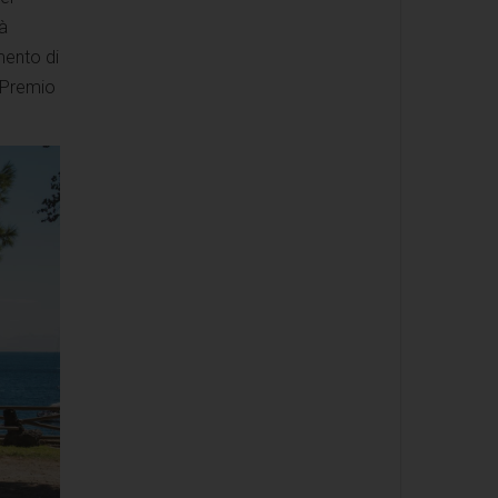
à
imento di
l Premio