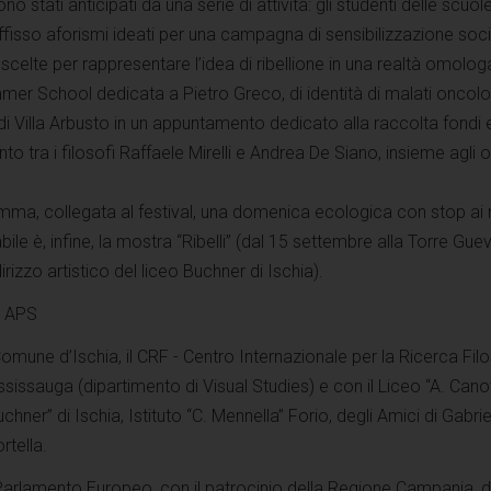
ono stati anticipati da una serie di attività: gli studenti delle scuole
fisso aforismi ideati per una campagna di sensibilizzazione soci
asi scelte per rappresentare l’idea di ribellione in una realtà omolog
er School dedicata a Pietro Greco, di identità di malati oncolog
i Villa Arbusto in un appuntamento dedicato alla raccolta fondi 
to tra i filosofi Raffaele Mirelli e Andrea De Siano, insieme agli 
amma, collegata al festival, una domenica ecologica con stop ai
abile è, infine, la mostra “Ribelli” (dal 15 settembre alla Torre Gue
dirizzo artistico del liceo Buchner di Ischia).
a APS
Comune d’Ischia, il CRF - Centro Internazionale per la Ricerca Filo
ississauga (dipartimento di Visual Studies) e con il Liceo “A. Cano
chner” di Ischia, Istituto “C. Mennella” Forio, degli Amici di Gabrie
rtella.
 Parlamento Europeo, con il patrocinio della Regione Campania, d