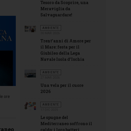
Tesoro da Scoprire, una
Meraviglia da
Salvaguardare!
AMBIENTE
30 MAR 2026
Trent’anni di Amore per
il Mare: festa per il
Giubileo della Lega
Navale Isola d’Ischia
AMBIENTE
27 MAR 2026
Una vela per il cuore
2026
le ore
AMBIENTE
17 DIC 2025
Le spugne del
Mediterraneo soffrono il
raneo
caldo: i loro batteri