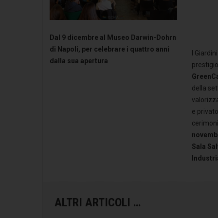
Dal 9 dicembre al Museo Darwin-Dohrn
di Napoli, per celebrare i quattro anni
I Giardi
dalla sua apertura
prestigi
GreenCa
della se
valorizz
e privat
cerimonia
novemb
Sala Sa
Industri
ALTRI ARTICOLI …