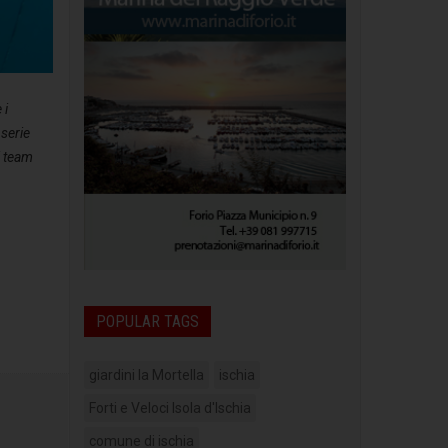
 i
 serie
i team
POPULAR TAGS
giardini la Mortella
ischia
Forti e Veloci Isola d'Ischia
comune di ischia