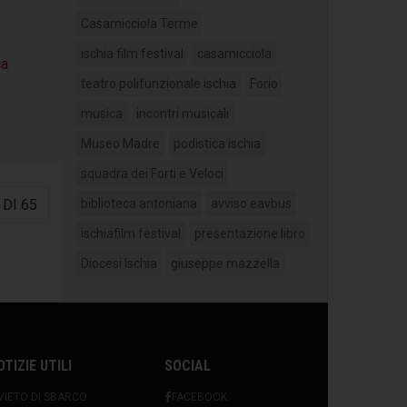
Casamicciola Terme
ischia film festival
casamicciola
ca
teatro polifunzionale ischia
Forio
musica
incontri musicali
Museo Madre
podistica ischia
squadra dei Forti e Veloci
biblioteca antoniana
avviso eavbus
 DI 65
ischiafilm festival
presentazione libro
Diocesi Ischia
giuseppe mazzella
OTIZIE UTILI
SOCIAL
VIETO DI SBARCO
FACEBOOK