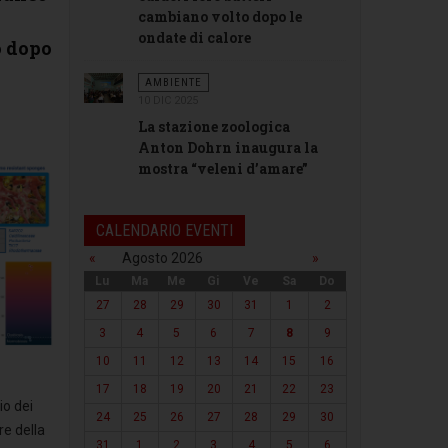
cambiano volto dopo le
ondate di calore
o dopo
AMBIENTE
10 DIC 2025
La stazione zoologica
Anton Dohrn inaugura la
mostra “veleni d’amare”
CALENDARIO EVENTI
«
Agosto 2026
»
Lu
Ma
Me
Gi
Ve
Sa
Do
27
28
29
30
31
1
2
3
4
5
6
7
8
9
10
11
12
13
14
15
16
17
18
19
20
21
22
23
io dei
24
25
26
27
28
29
30
re della
31
1
2
3
4
5
6