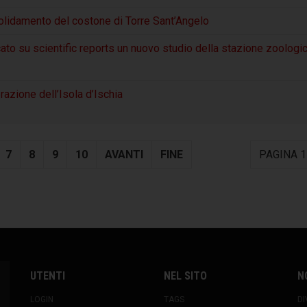
consolidamento del costone di Torre Sant’Angelo
cato su scientific reports un nuovo studio della stazione zoologi
azione dell’Isola d’Ischia
7
8
9
10
AVANTI
FINE
PAGINA 1
UTENTI
NEL SITO
N
LOGIN
TAGS
DI