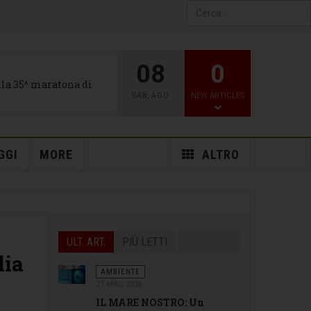
Type 2 or more characters
for results.
08
0
alla 35^ maratona di
SAB
,
AGO
NEW ARTICLES
GGI
MORE
ALTRO
ULT. ART.
PIÙ LETTI
lia
AMBIENTE
27 MAG 2026
IL MARE NOSTRO: Un