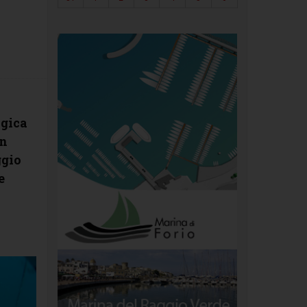
n
ogica
un
ggio
e