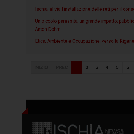
Ischia, al via l’installazione delle reti per il 
Un piccolo parassita, un grande impatto: pubbli
Anton Dohrn
Etica, Ambiente e Occupazione: verso la Rigener
INIZIO
PREC
1
2
3
4
5
6