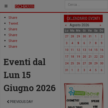
SEI QUI:
Type 2 or more characters fo
Share
CALENDARIO EVENTI
0
NEW ARTICLES
Tweet
«
Agosto 2026
»
Share
Lu
Ma
Me
Gi
Ve
Sa
Do
Share
27
28
29
30
31
1
2
Share
3
4
5
6
7
8
9
Share
10
11
12
13
14
15
16
17
18
19
20
21
22
23
Eventi dal
24
25
26
27
28
29
30
31
1
2
3
4
5
6
Lun 15
Giugno 2026
PREVIOUS DAY