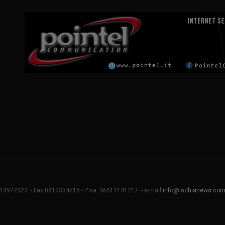
814972323 - Fax 0813334715 - P.Iva: 06511141217 - e-mail
info@ischianews.co