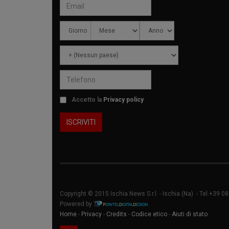
Accetto la
Privacy policy
Copyright © 2015 Ischia News S.r.l. -
Ischia
(Na) - Tel.+39 0
Powered by
Home
-
Privacy
-
Credits
-
Codice etico
-
Aiuti di stato