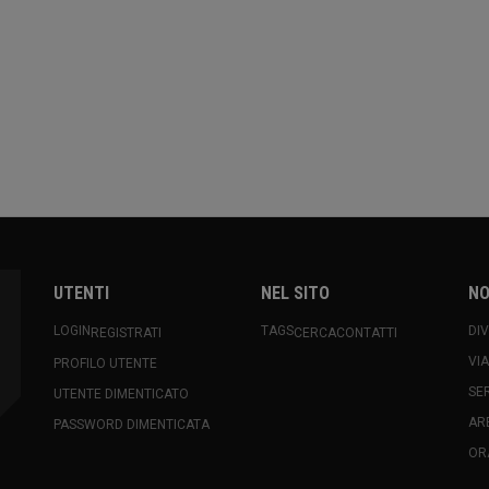
UTENTI
NEL SITO
NO
LOGIN
TAGS
DI
REGISTRATI
CERCA
CONTATTI
VI
PROFILO UTENTE
SE
UTENTE DIMENTICATO
AR
PASSWORD DIMENTICATA
OR