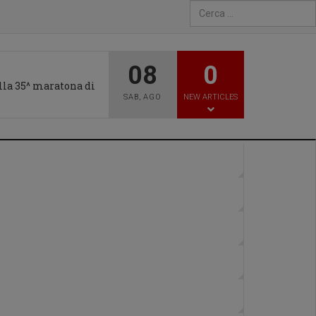
Type 2 or more characters fo
08
0
alla 35^ maratona di
SAB
,
AGO
NEW ARTICLES